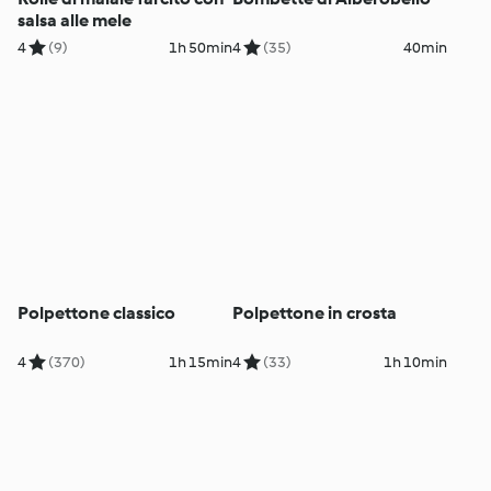
salsa alle mele
4
(9)
1h 50min
4
(35)
40min
Polpettone classico
Polpettone in crosta
4
(370)
1h 15min
4
(33)
1h 10min