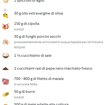
1 spicchio di aglio
30 g olio extravergine di oliva
150 g di cipolla
a pezzi
30 g di funghi porcini secchi
precedentemente ammollati in acqua tiepida per 10 minuti e
strizzati
1 ½ cucchiaino di sale
2 cucchiaini rasi di pepe nero macinato fresco
700 - 800 g di filetto di maiale
in un'unica fetta
50 g di burro
a pezzi
500 g di mele adatte alla cottura