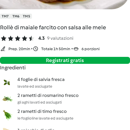
TM7
TM6
TM5
Rollè di maiale farcito con salsa alle mele
4.3
9 valutazioni
Prep. 20min
Totale 1h 50min
6 porzioni
Registrati gratis
Ingredienti
4 foglie di salvia fresca
lavate ed asciugate
2 rametti di rosmarino fresco
gli aghi lavati ed asciugati
2 rametti di timo fresco
le foglioline lavate ed asciugate