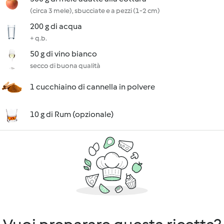
(circa 3 mele), sbucciate e a pezzi (1-2 cm)
200 g di acqua
+ q.b.
50 g di vino bianco
secco di buona qualità
1 cucchiaino di cannella in polvere
10 g di Rum (opzionale)