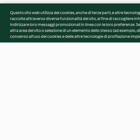
Questo sito web utilizza dei cookies, anche di terze parti, e altre tecnolog
raccolte attraverso diverse funzionalità del sito, al fine di raccogliere inf
indirizzare loro messaggi promozionali in linea con le loro preferenze.
altra area del sito o selezione di un elemento dello stesso (ad esempio, di
consenso all'uso dei cookies e delle altre tecnologie di profilazione impie
Polpo con patate alla salentina
Risotto patate e r
4.6
(322)
3.7
(138)
© Copyright 2026