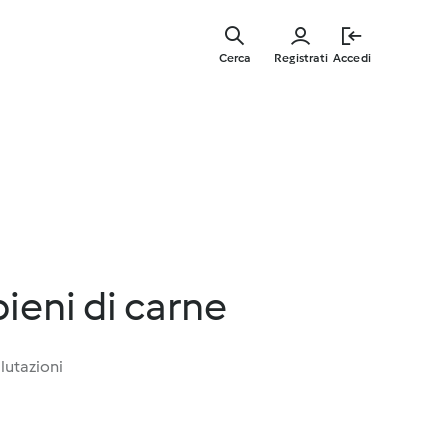
Vai
al
Cerca
Registrati
Accedi
contenut
principal
pieni di carne
lutazioni