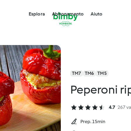
Esplora
Abbonamento
Aiuto
TM7
TM6
TM5
Peperoni ri
4.7
267 va
Prep. 15min