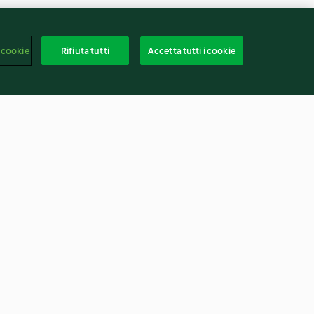
 cookie
Rifiuta tutti
Accetta tutti i cookie
etta, pollo e
Ragù di funghi
4.4
(149)