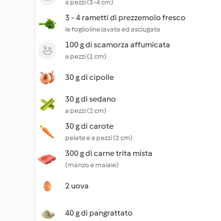
a pezzi (3-4 cm)
3 - 4 rametti di prezzemolo fresco
le foglioline lavate ed asciugate
100 g di scamorza affumicata
a pezzi (1 cm)
30 g di cipolle
30 g di sedano
a pezzi (2 cm)
30 g di carote
pelate e a pezzi (2 cm)
300 g di carne trita mista
(manzo e maiale)
2 uova
40 g di pangrattato