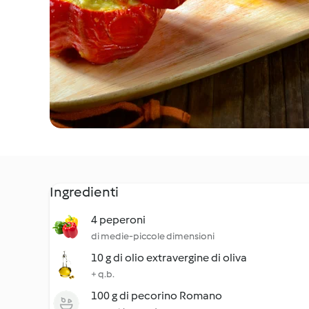
Ingredienti
4 peperoni
di medie-piccole dimensioni
10 g di olio extravergine di oliva
+ q.b.
100 g di pecorino Romano