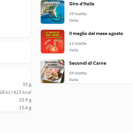
Giro d'Italia
29 ricette
Italia
Il meglio del mese agosto
12 ricette
Italia
Secondi di Carne
59 ricette
Italia
35 g
28 kJ / 413 kcal
23.9 g
15.4 g