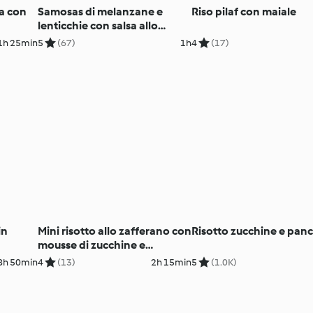
a con
Samosas di melanzane e
Riso pilaf con maiale
lenticchie con salsa allo
yogurt e menta
1h 25min
5
(67)
1h
4
(17)
in
Mini risotto allo zafferano con
Risotto zucchine e pan
mousse di zucchine e
pancetta in polvere
8h 50min
4
(13)
2h 15min
5
(1.0K)