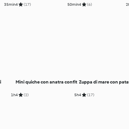
di lamponi
35min
4
(17)
50min
4
(6)
2
i
Mini quiche con anatra confit
Zuppa di mare con pata
1h
4
(2)
5h
4
(17)