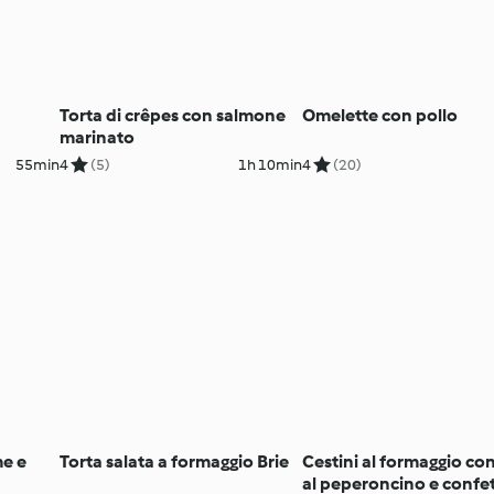
Torta di crêpes con salmone
Omelette con pollo
marinato
55min
4
(5)
1h 10min
4
(20)
me e
Torta salata a formaggio Brie
Cestini al formaggio con
al peperoncino e confe