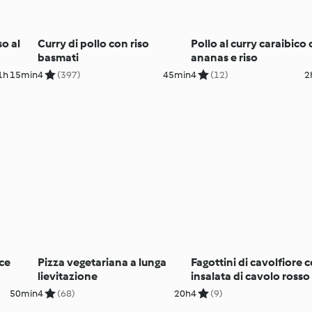
so al
Curry di pollo con riso
Pollo al curry caraibico
basmati
ananas e riso
1h 15min
4
(397)
45min
4
(12)
2
ce
Pizza vegetariana a lunga
Fagottini di cavolfiore 
lievitazione
insalata di cavolo rosso
50min
4
(68)
20h
4
(9)