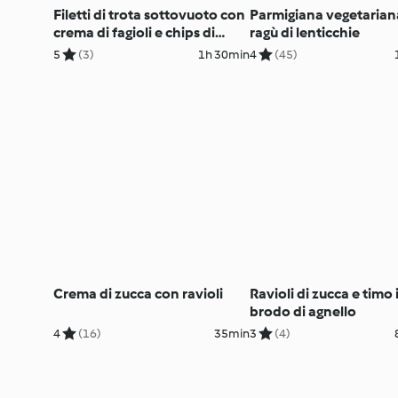
Filetti di trota sottovuoto con
Parmigiana vegetarian
crema di fagioli e chips di
ragù di lenticchie
verdure
5
(3)
1h 30min
4
(45)
Crema di zucca con ravioli
Ravioli di zucca e timo 
brodo di agnello
4
(16)
35min
3
(4)