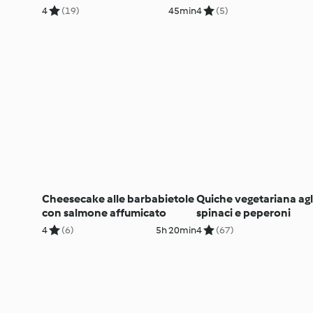
4
(19)
45min
4
(5)
Cheesecake alle barbabietole
Quiche vegetariana agl
con salmone affumicato
spinaci e peperoni
4
(6)
5h 20min
4
(67)