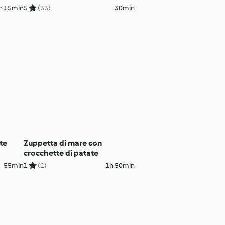
h 15min
5
(33)
30min
te
Zuppetta di mare con
crocchette di patate
55min
1
(2)
1h 50min