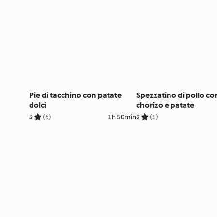
Pie di tacchino con patate
Spezzatino di pollo co
dolci
chorizo e patate
3
(6)
1h 50min
2
(5)