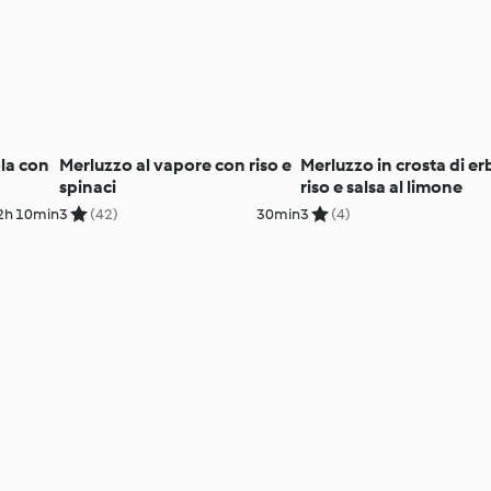
ola con
Merluzzo al vapore con riso e
Merluzzo in crosta di e
spinaci
riso e salsa al limone
2h 10min
3
(42)
30min
3
(4)