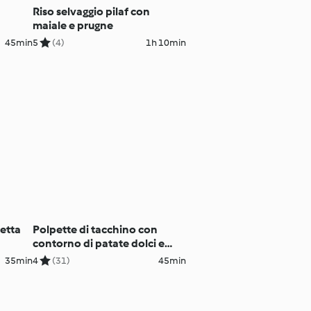
Riso selvaggio pilaf con
maiale e prugne
45min
5
(4)
1h 10min
cetta
Polpette di tacchino con
contorno di patate dolci e
spinaci
35min
4
(31)
45min