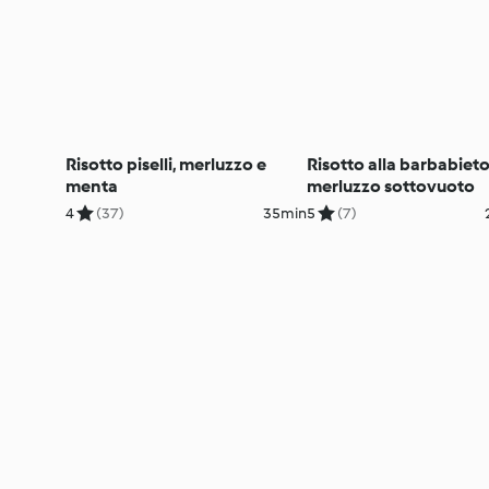
Risotto piselli, merluzzo e
Risotto alla barbabiet
menta
merluzzo sottovuoto
4
(37)
35min
5
(7)