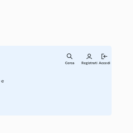
Vai
al
Cerca
Registrati
Accedi
contenut
principal
 e