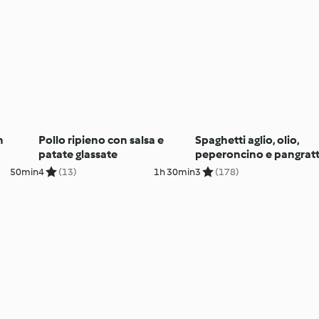
n
Pollo ripieno con salsa e
Spaghetti aglio, olio,
patate glassate
peperoncino e pangrat
aromatizzato
50min
4
(13)
1h 30min
3
(178)