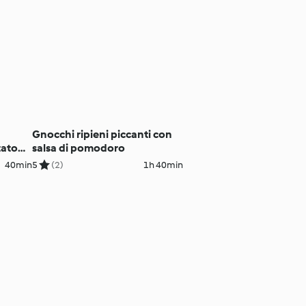
Gnocchi ripieni piccanti con
tato
salsa di pomodoro
40min
5
(2)
1h 40min