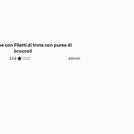
rbe con
Filetti di trota con purea di
broccoli
1h
4
(20)
40min