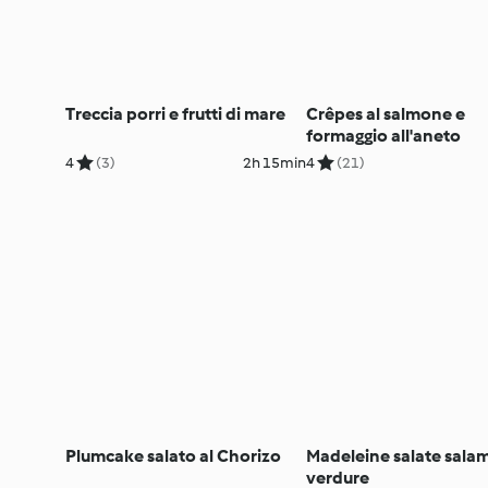
Treccia porri e frutti di mare
Crêpes al salmone e
formaggio all'aneto
4
(3)
2h 15min
4
(21)
Plumcake salato al Chorizo
Madeleine salate sala
verdure