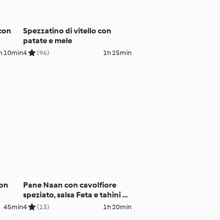
 con
Spezzatino di vitello con
patate e mele
h 10min
4
(96)
1h 25min
con
Pane Naan con cavolfiore
speziato, salsa Feta e tahini al
matcha
45min
4
(13)
1h 20min