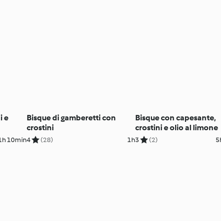
i e
Bisque di gamberetti con
Bisque con capesante,
crostini
crostini e olio al limone
1h 10min
4
(28)
1h
3
(2)
5