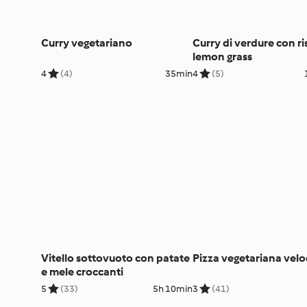
Curry vegetariano
Curry di verdure con ri
lemon grass
4
(4)
35min
4
(5)
Vitello sottovuoto con patate
Pizza vegetariana velo
e mele croccanti
5
(33)
5h 10min
3
(41)