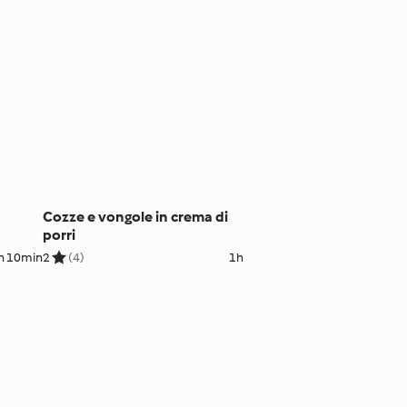
Cozze e vongole in crema di
porri
h 10min
2
(4)
1h