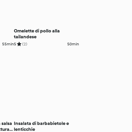
Omelette di pollo alla
tailandese
55min
5
(2)
50min
 salsa
Insalata di barbabietole e
ttura
lenticchie