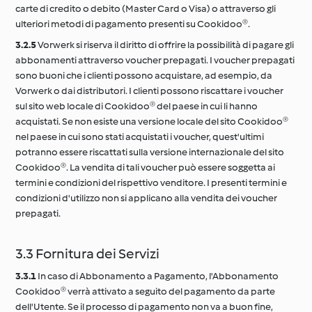
carte di credito o debito (Master Card o Visa) o attraverso gli
ulteriori metodi di pagamento presenti su Cookidoo®.
3.2.5
Vorwerk si riserva il diritto di offrire la possibilità di pagare gli
abbonamenti attraverso voucher prepagati. I voucher prepagati
sono buoni che i clienti possono acquistare, ad esempio, da
Vorwerk o dai distributori. I clienti possono riscattare i voucher
sul sito web locale di Cookidoo® del paese in cui li hanno
acquistati. Se non esiste una versione locale del sito Cookidoo®
nel paese in cui sono stati acquistati i voucher, quest'ultimi
potranno essere riscattati sulla versione internazionale del sito
Cookidoo®. La vendita di tali voucher può essere soggetta ai
termini e condizioni del rispettivo venditore. I presenti termini e
condizioni d'utilizzo non si applicano alla vendita dei voucher
prepagati.
3.3 Fornitura dei Servizi
3.3.1
In caso di Abbonamento a Pagamento, l'Abbonamento
Cookidoo® verrà attivato a seguito del pagamento da parte
dell'Utente. Se il processo di pagamento non va a buon fine,