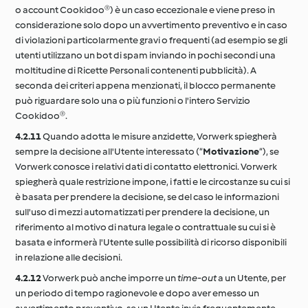
o account Cookidoo®) è un caso eccezionale e viene preso in
considerazione solo dopo un avvertimento preventivo e in caso
di violazioni particolarmente gravi o frequenti (ad esempio se gli
utenti utilizzano un bot di spam inviando in pochi secondi una
moltitudine di Ricette Personali contenenti pubblicità). A
seconda dei criteri appena menzionati, il blocco permanente
può riguardare solo una o più funzioni o l'intero Servizio
Cookidoo®.
4.2.11
Quando adotta le misure anzidette, Vorwerk spiegherà
sempre la decisione all'Utente interessato (“
Motivazione
“), se
Vorwerk conosce i relativi dati di contatto elettronici. Vorwerk
spiegherà quale restrizione impone, i fatti e le circostanze su cui si
è basata per prendere la decisione, se del caso le informazioni
sull'uso di mezzi automatizzati per prendere la decisione, un
riferimento al motivo di natura legale o contrattuale su cui si è
basata e informerà l'Utente sulle possibilità di ricorso disponibili
in relazione alle decisioni.
4.2.12
Vorwerk può anche imporre un
time-out
a un Utente, per
un periodo di tempo ragionevole e dopo aver emesso un