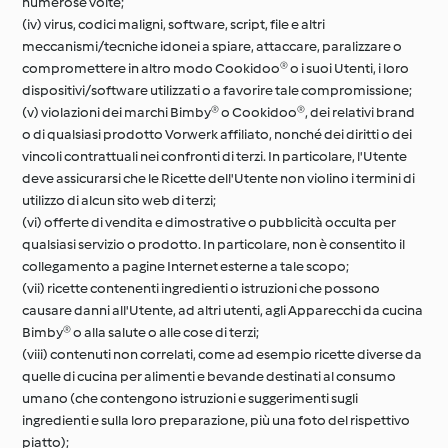
numerose volte;
(iv) virus, codici maligni, software, script, file e altri
meccanismi/tecniche idonei a spiare, attaccare, paralizzare o
compromettere in altro modo Cookidoo® o i suoi Utenti, i loro
dispositivi/software utilizzati o a favorire tale compromissione;
(v) violazioni dei marchi Bimby® o Cookidoo®, dei relativi brand
o di qualsiasi prodotto Vorwerk affiliato, nonché dei diritti o dei
vincoli contrattuali nei confronti di terzi. In particolare, l'Utente
deve assicurarsi che le Ricette dell'Utente non violino i termini di
utilizzo di alcun sito web di terzi;
(vi) offerte di vendita e dimostrative o pubblicità occulta per
qualsiasi servizio o prodotto. In particolare, non è consentito il
collegamento a pagine Internet esterne a tale scopo;
(vii) ricette contenenti ingredienti o istruzioni che possono
causare danni all'Utente, ad altri utenti, agli Apparecchi da cucina
Bimby® o alla salute o alle cose di terzi;
(viii) contenuti non correlati, come ad esempio ricette diverse da
quelle di cucina per alimenti e bevande destinati al consumo
umano (che contengono istruzioni e suggerimenti sugli
ingredienti e sulla loro preparazione, più una foto del rispettivo
piatto);