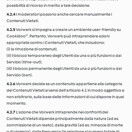
possibilità di ricorso in merito a tale decisione.
4.2.4
I moderatori possono anche cercare manualmente i
Contenuti Vietati.
4.2.5
Vorwerk si impegna a creare un ambiente user-friendly su
Cookidoo®. Pertanto, Vorwerk può intraprendere azioni
appropriate contro i Contenuti Vietati, che includono:
(i) la rimozione di contenuti;
(ii) il blocco temporaneo degli Utenti da una o più funzioni o dal
Servizio (
time-out
);
(iii) il blocco permanente degli Utenti da una o più funzioni o dal
Servizio (
ban
).
4.2.6
Vorwerk decide se un contenuto appartiene alla categoria
dei Contenuti Vietati ai sensi dell'articolo 4.1 in modo oggettivo e
non arbitrario, sulla base delle informazioni di cui dispone in quel
momento.
4.2.7
L'azione che Vorwerk intraprende nei confronti dei
Contenuti Vietati dipende principalmente dalla natura (ad es.
commissione di un reato), dalla gravità (ad es. minacce di morte
o di violenza), dalla frequenza (in relazione al numero totale di