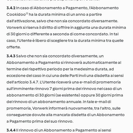
3.4.2
In caso di Abbonamento a Pagamento, l'Abbonamento
Cookidoo® ha la durata minima di un anno a partire
dall'attivazione, salvo che non sia concordato diversamente.
Vorwerk si riserva il diritto di offrire in aggiunta una durata minima
di 30 giorni o differente a seconda di come concordato. In tal
caso, l'Utente è libero di scegliere tra la durata minima tra quelle
offerte.
3.4.3
Salvo che non sia concordato diversamente, un
Abbonamento a Pagamento si rinnoverà automaticamente al
termine del rispettivo periodo per la medesima durata, ad
eccezione del caso in cui una delle Parti invii una disdetta ai sensi
dell'articolo 3.4.7. L'Utente riceverà una e-mail di promemoria
sull'imminente rinnovo 7 giorni prima del rinnovo nel caso di un
abbonamento di 30 giorni (se esistente) oppure 30 giorni prima
del rinnovo di un abbonamento annuale. In tale e-mail di
promemoria, Vorwerk informerà nuovamente, tra l'altro, sulle
conseguenze dovute alla mancata disdetta di un Abbonamento
a Pagamento prima del suo rinnovo.
3.4.4
II rinnovo di un Abbonamento a Pagamento ai sensi