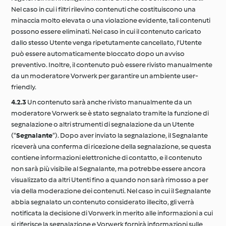
Nel caso in cui i filtri rilevino contenuti che costituiscono una
minaccia molto elevata o una violazione evidente, tali contenuti
possono essere eliminati. Nel caso in cui il contenuto caricato
dallo stesso Utente venga ripetutamente cancellato, l'Utente
può essere automaticamente bloccato dopo un avviso
preventivo. Inoltre, il contenuto può essere rivisto manualmente
da un moderatore Vorwerk per garantire un ambiente user-
friendly.
4.2.3
Un contenuto sarà anche rivisto manualmente da un
moderatore Vorwerk se è stato segnalato tramite la funzione di
segnalazione o altri strumenti di segnalazione da un Utente
(“
Segnalante
“). Dopo aver inviato la segnalazione, il Segnalante
riceverà una conferma di ricezione della segnalazione, se questa
contiene informazioni elettroniche di contatto, e il contenuto
non sarà più visibile al Segnalante, ma potrebbe essere ancora
visualizzato da altri Utenti fino a quando non sarà rimosso a per
via della moderazione dei contenuti. Nel caso in cui il Segnalante
abbia segnalato un contenuto considerato illecito, gli verrà
notificata la decisione di Vorwerk in merito alle informazioni a cui
si riferisce la segnalazione e Vorwerk fornirà informazioni sulle