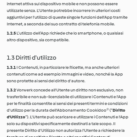
internet attiva sul dispositivo mobile e non possono essere
utilizzate senza. L'Utente potrebbe incorrere in ulteriori costi
aggiuntivi per l'utilizzo di queste singole funzioni dell'App tramite
Internet, a seconda del suo contratto di telefonia mobile.
1.2.5
L’utilizzo dell’App richiede che lo smartphone, o qualsiasi
altro dispositivo, sia compatibile.
1.3 Diritti d'utilizzo
1.3.1
I Contenuti, in particolare le Ricette, ma anche ulteriori
contenuti come ad esempio immagini e video, nonché la App
sono protette ai sensi del diritto d'autore.
1.3.2
Vorwerk concede all'Utente un diritto non esclusivo, non
trasferibile e non sub-licenziabile di utilizzare i Contenuti e l'App
per le finalità consentite ai sensi dei presenti termini e condizioni
d'utilizzo per la durata dell'Abbonamento Cookidoo® (“
Diritto
d'Utilizzo
”). L'Utente può scaricare e utilizzare i Contenuti e l'App
solo su dispositivi specificamente destinati a tale scopo. Il
presente Diritto d'Utilizzo non autorizza l'Utente a richiedere la