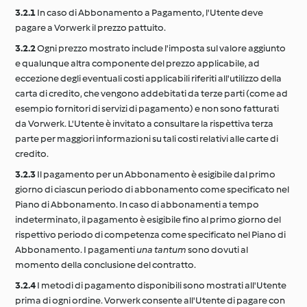
3.2.1
In caso di Abbonamento a Pagamento, l'Utente deve
pagare a Vorwerk il prezzo pattuito.
3.2.2
Ogni prezzo mostrato include l'imposta sul valore aggiunto
e qualunque altra componente del prezzo applicabile, ad
eccezione degli eventuali costi applicabili riferiti all'utilizzo della
carta di credito, che vengono addebitati da terze parti (come ad
esempio fornitori di servizi di pagamento) e non sono fatturati
da Vorwerk. L'Utente è invitato a consultare la rispettiva terza
parte per maggiori informazioni su tali costi relativi alle carte di
credito.
3.2.3
Il pagamento per un Abbonamento è esigibile dal primo
giorno di ciascun periodo di abbonamento come specificato nel
Piano di Abbonamento. In caso di abbonamenti a tempo
indeterminato, il pagamento è esigibile fino al primo giorno del
rispettivo periodo di competenza come specificato nel Piano di
Abbonamento. I pagamenti
una tantum
sono dovuti al
momento della conclusione del contratto.
3.2.4
I metodi di pagamento disponibili sono mostrati all'Utente
prima di ogni ordine. Vorwerk consente all'Utente di pagare con