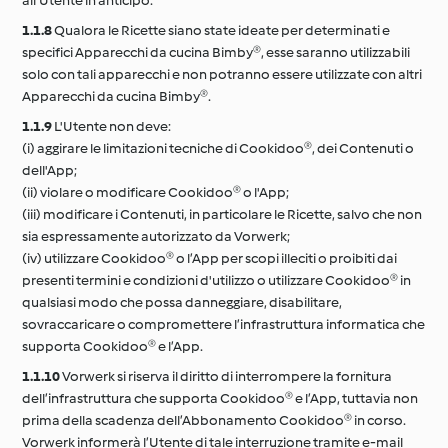
all'Utente in anticipo.
1.1.8
Qualora le Ricette siano state ideate per determinati e
specifici Apparecchi da cucina Bimby®, esse saranno utilizzabili
solo con tali apparecchi e non potranno essere utilizzate con altri
Apparecchi da cucina Bimby®.
1.1.9
L'Utente non deve:
(i) aggirare le limitazioni tecniche di Cookidoo®, dei Contenuti o
dell'App;
(ii) violare o modificare Cookidoo® o l'App;
(iii) modificare i Contenuti, in particolare le Ricette, salvo che non
sia espressamente autorizzato da Vorwerk;
(iv) utilizzare Cookidoo® o l’App per scopi illeciti o proibiti dai
presenti termini e condizioni d'utilizzo o utilizzare Cookidoo® in
qualsiasi modo che possa danneggiare, disabilitare,
sovraccaricare o compromettere l’infrastruttura informatica che
supporta Cookidoo® e l’App.
1.1.10
Vorwerk si riserva il diritto di interrompere la fornitura
dell’infrastruttura che supporta Cookidoo® e l’App, tuttavia non
prima della scadenza dell’Abbonamento Cookidoo® in corso.
Vorwerk informerà l’Utente di tale interruzione tramite e-mail