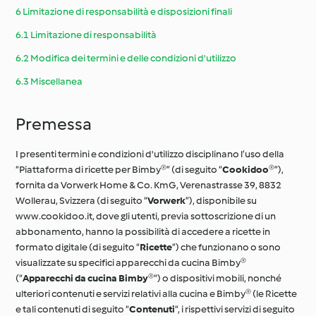
6 Limitazione di responsabilità e disposizioni finali
6.1 Limitazione di responsabilità
6.2 Modifica dei termini e delle condizioni d'utilizzo
6.3 Miscellanea
Premessa
I presenti termini e condizioni d'utilizzo disciplinano l’uso della
“Piattaforma di ricette per Bimby®” (di seguito “
Cookidoo®
”),
fornita da Vorwerk Home & Co. KmG, Verenastrasse 39, 8832
Wollerau, Svizzera (di seguito “
Vorwerk
”), disponibile su
www.cookidoo.it, dove gli utenti, previa sottoscrizione di un
abbonamento, hanno la possibilità di accedere a ricette in
formato digitale (di seguito “
Ricette
”) che funzionano o sono
visualizzate su specifici apparecchi da cucina Bimby®
(“
Apparecchi da cucina Bimby®
“) o dispositivi mobili, nonché
ulteriori contenuti e servizi relativi alla cucina e Bimby® (le Ricette
e tali contenuti di seguito “
Contenuti
“, i rispettivi servizi di seguito