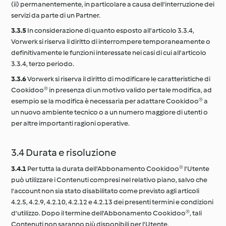
(ii) permanentemente, in particolare a causa dell'interruzione dei
servizi da parte di un Partner.
3.3.5
In considerazione di quanto esposto all'articolo 3.3.4,
Vorwerk si riserva il diritto di interrompere temporaneamente o
definitivamente le funzioni interessate nei casi di cui all'articolo
3.3.4, terzo periodo.
3.3.6
Vorwerk si riserva il diritto di modificare le caratteristiche di
Cookidoo® in presenza di un motivo valido per tale modifica, ad
esempio se la modifica è necessaria per adattare Cookidoo® a
un nuovo ambiente tecnico o a un numero maggiore di utenti o
per altre importanti ragioni operative.
3.4 Durata e risoluzione
3.4.1
Per tutta la durata dell'Abbonamento Cookidoo® l'Utente
può utilizzare i Contenuti compresi nel relativo piano, salvo che
l'account non sia stato disabilitato come previsto agli articoli
4.2.5, 4.2.9, 4.2.10, 4.2.12 e 4.2.13 dei presenti termini e condizioni
d'utilizzo. Dopo il termine dell'Abbonamento Cookidoo®, tali
Contenuti non saranno più disponibili per l'Utente.