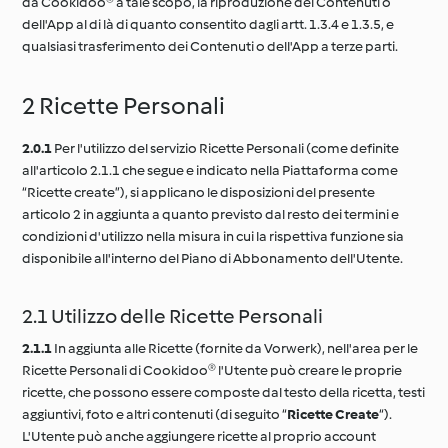
da Cookidoo® a tale scopo, la riproduzione dei Contenuti o
dell'App al di là di quanto consentito dagli artt. 1.3.4 e 1.3.5, e
qualsiasi trasferimento dei Contenuti o dell'App a terze parti.
2 Ricette Personali
2.0.1
Per l'utilizzo del servizio Ricette Personali (come definite
all'articolo 2.1.1 che segue e indicato nella Piattaforma come
“Ricette create”), si applicano le disposizioni del presente
articolo 2 in aggiunta a quanto previsto dal resto dei termini e
condizioni d'utilizzo nella misura in cui la rispettiva funzione sia
disponibile all'interno del Piano di Abbonamento dell'Utente.
2.1 Utilizzo delle Ricette Personali
2.1.1
In aggiunta alle Ricette (fornite da Vorwerk), nell'area per le
Ricette Personali di Cookidoo® l'Utente può creare le proprie
ricette, che possono essere composte dal testo della ricetta, testi
aggiuntivi, foto e altri contenuti (di seguito “
Ricette Create
“).
L'Utente può anche aggiungere ricette al proprio account