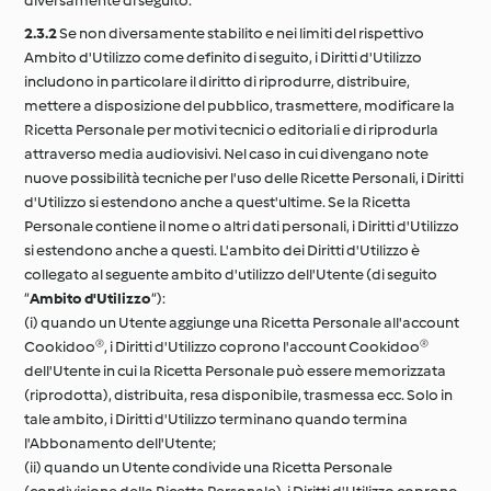
diversamente di seguito.
2.3.2
Se non diversamente stabilito e nei limiti del rispettivo
Ambito d'Utilizzo come definito di seguito, i Diritti d'Utilizzo
includono in particolare il diritto di riprodurre, distribuire,
mettere a disposizione del pubblico, trasmettere, modificare la
Ricetta Personale per motivi tecnici o editoriali e di riprodurla
attraverso media audiovisivi. Nel caso in cui divengano note
nuove possibilità tecniche per l'uso delle Ricette Personali, i Diritti
d'Utilizzo si estendono anche a quest'ultime. Se la Ricetta
Personale contiene il nome o altri dati personali, i Diritti d'Utilizzo
si estendono anche a questi. L'ambito dei Diritti d'Utilizzo è
collegato al seguente ambito d'utilizzo dell'Utente (di seguito
“
Ambito d'Utilizzo
“):
(i) quando un Utente aggiunge una Ricetta Personale all'account
Cookidoo®, i Diritti d'Utilizzo coprono l'account Cookidoo®
dell'Utente in cui la Ricetta Personale può essere memorizzata
(riprodotta), distribuita, resa disponibile, trasmessa ecc. Solo in
tale ambito, i Diritti d'Utilizzo terminano quando termina
l'Abbonamento dell'Utente;
(ii) quando un Utente condivide una Ricetta Personale