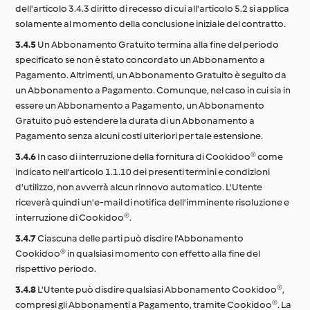
dell'articolo 3.4.3 diritto di recesso di cui all'articolo 5.2 si applica
solamente al momento della conclusione iniziale del contratto.
3.4.5
Un Abbonamento Gratuito termina alla fine del periodo
specificato se non è stato concordato un Abbonamento a
Pagamento. Altrimenti, un Abbonamento Gratuito è seguito da
un Abbonamento a Pagamento. Comunque, nel caso in cui sia in
essere un Abbonamento a Pagamento, un Abbonamento
Gratuito può estendere la durata di un Abbonamento a
Pagamento senza alcuni costi ulteriori per tale estensione.
3.4.6
In caso di interruzione della fornitura di Cookidoo® come
indicato nell'articolo 1.1.10 dei presenti termini e condizioni
d'utilizzo, non avverrà alcun rinnovo automatico. L'Utente
riceverà quindi un'e-mail di notifica dell'imminente risoluzione e
interruzione di Cookidoo®.
3.4.7
Ciascuna delle parti può disdire l'Abbonamento
Cookidoo® in qualsiasi momento con effetto alla fine del
rispettivo periodo.
3.4.8
L'Utente può disdire qualsiasi Abbonamento Cookidoo®,
compresi gli Abbonamenti a Pagamento, tramite Cookidoo®. La