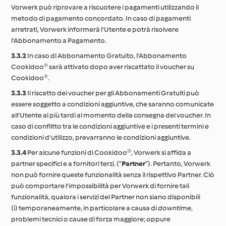
Vorwerk può riprovare a riscuotere i pagamenti utilizzando il
metodo di pagamento concordato. In caso di pagamenti
arretrati, Vorwerk informerà l'Utente e potrà risolvere
l'Abbonamento a Pagamento.
3.3.2
In caso di Abbonamento Gratuito, l'Abbonamento
Cookidoo® sarà attivato dopo aver riscattato il voucher su
Cookidoo®.
3.3.3
Il riscatto dei voucher per gli Abbonamenti Gratuiti può
essere soggetto a condizioni aggiuntive, che saranno comunicate
all'Utente al più tardi al momento della consegna del voucher. In
caso di conflitto tra le condizioni aggiuntive e i presenti termini e
condizioni d'utilizzo, prevarranno le condizioni aggiuntive.
3.3.4
Per alcune funzioni di Cookidoo®, Vorwerk si affida a
partner specifici e a fornitori terzi. (“
Partner
”). Pertanto, Vorwerk
non può fornire queste funzionalità senza il rispettivo Partner. Ciò
può comportare l'impossibilità per Vorwerk di fornire tali
funzionalità, qualora i servizi del Partner non siano disponibili
(i) temporaneamente, in particolare a causa di
downtime
,
problemi tecnici o cause di forza maggiore; oppure