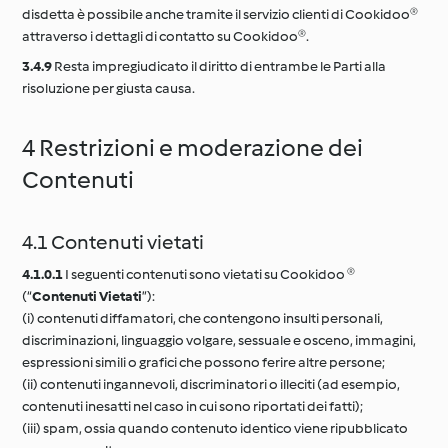
disdetta è possibile anche tramite il servizio clienti di Cookidoo®
attraverso i dettagli di contatto su Cookidoo®.
3.4.9
Resta impregiudicato il diritto di entrambe le Parti alla
risoluzione per giusta causa.
4 Restrizioni e moderazione dei
Contenuti
4.1 Contenuti vietati
4.1.0.1
I seguenti contenuti sono vietati su Cookidoo ®
(“
Contenuti Vietati
”):
(i) contenuti diffamatori, che contengono insulti personali,
discriminazioni, linguaggio volgare, sessuale e osceno, immagini,
espressioni simili o grafici che possono ferire altre persone;
(ii) contenuti ingannevoli, discriminatori o illeciti (ad esempio,
contenuti inesatti nel caso in cui sono riportati dei fatti);
(iii) spam, ossia quando contenuto identico viene ripubblicato