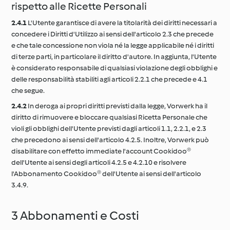
rispetto alle Ricette Personali
2.4.1
L'Utente garantisce di avere la titolarità dei diritti necessari a
concedere i Diritti d'Utilizzo ai sensi dell'articolo 2.3 che precede
e che tale concessione non viola né la legge applicabile né i diritti
di terze parti, in particolare il diritto d'autore. In aggiunta, l'Utente
è considerato responsabile di qualsiasi violazione degli obblighi e
delle responsabilità stabiliti agli articoli 2.2.1 che precede e 4.1
che segue.
2.4.2
In deroga ai propri diritti previsti dalla legge, Vorwerk ha il
diritto di rimuovere e bloccare qualsiasi Ricetta Personale che
violi gli obblighi dell'Utente previsti dagli articoli 1.1, 2.2.1, e 2.3
che precedono ai sensi dell'articolo 4.2.5. Inoltre, Vorwerk può
disabilitare con effetto immediate l'account Cookidoo®
dell'Utente ai sensi degli articoli 4.2.5 e 4.2.10 e risolvere
l'Abbonamento Cookidoo® dell'Utente ai sensi dell'articolo
3.4.9.
3 Abbonamenti e Costi