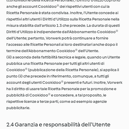
(condivisione della Ricetta Personale), i Diritti d'Utilizzo coprono
anche gli account Cookidoo® dei rispettivi utenti con cui la
Ricetta Personale è stata condivisa. Inoltre, l'Utente concede ai
rispettivi altri utenti i Diritti d'Utilizzo sulla Ricetta Personale nella
misura stabilita dall'articolo 1.3 che precede. La durata di questi
Diritti d'Utilizzo è indipendente dall'Abbonamento Cookidoo®
dell'Utente; pertanto, Vorwerk potrà continuare a fornire
l'accesso alle Ricette Personali ai loro destinatari anche dopo il
termine dell'Abbonamento Cookidoo® dell'Utente.
(iii) a seconda della fattibilità tecnica e legale, quando un Utente
pubblica una Ricetta Personale per tutti gli altri utenti di
Cookidoo® (pubblicazione della Ricetta Personale), si applica il
punto (ii) che precede in riferimento, comunque, a tutti gli
account degli utenti Cookidoo® presenti e futuri. Inoltre, Vorwerk
ha il diritto di usare tale Ricetta Personale per la promozione e
pubblicità di Cookidoo® e concedere, a tal proposito, le
rispettive licenze a terze parti, come ad esempio agenzie
pubblicitarie.
2.4 Garanzia e responsabilità dell'Utente