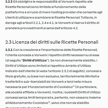
2.2.3
Gli obblighi e le responsabilità di Vorwerk rispetto alle
Ricette Personali sono limitate al funzionamento della
piattaforma e al ruolo di mero hosting provider che consente agli
Utenti di utilizzare e scambiare le Ricette Personali. Tuttavia, in
deroga agli articoli 2.2.1, 2.4 e 4.1, la Vorwerk si riserva il diritto di
prendere provvedimenti ai sensi dell'articolo 4.2.
2.3 Licenza dei diritti sulle Ricette Personali
2.3.1
Con la creazione e l'importazione delle Ricette Personali,
l'Utente concede a Vorwerk i rispettivi diritti necessari su di esse
(di seguito “
Diritti d'Utilizzo
“). Se non diversamente stabilito, i
Diritti d'Utilizzo sono limitati al rispettivo Ambito d'Utilizzo
indicato dall'Utente (si veda l'articolo 2.3.2 di seguito), concessi a
titolo gratuito, su base non esclusiva, territorialmente illimitati e
trasferibili o sub-licenziabili da Vorwerk a terzi nella misura
necessaria per il funzionamento di Cookidoo® (in particolare,
alle società affiliate a Vorwerk). Inoltre, i suddetti Diritti d'Utilizzo
concessi senza limiti temporali e, pertanto, non cessano insieme
all'Abbonamento Cookidoo®, salvo che non sia stabilito