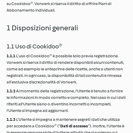
su Cookidoo®. Vorwerk si riserva il diritto di offrire Piani di
Abbonamento individuali.
1 Disposizioni generali
1.1 Uso di Cookidoo®
1.1.1
L’uso di Cookidoo® è possibile solo previa registrazione.
Vorwerk si riserva il diritto di rendere disponibili alcuni contenuti,
come ad esempio le anteprime delle ricette, anche a utenti non
registrati. In ogni caso, la disponibilità di tali contenuti è rimessa
all’esclusiva discrezionalità di Vorwerk.
1.1.2
Al momento della registrazione, l'Utente è tenuto a fornire
le informazioni in modo corretto e completo. Nel caso in cui i dati
riferiti all'Utente siano o diventino incorretti o incompleti,
l'Utente si impegna ad aggiornarli.
1.1.3
L'Utente si impegna a mantenere segreti i dati che utilizza
per accedere a Cookidoo® (“
Dati di accesso
“). Inoltre, l'Utente è
in generale responsabile di tutte le attività che si svolgono sul