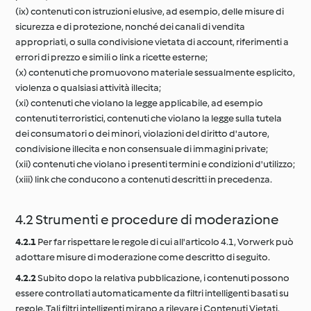
(ix) contenuti con istruzioni elusive, ad esempio, delle misure di
sicurezza e di protezione, nonché dei canali di vendita
appropriati, o sulla condivisione vietata di account, riferimenti a
errori di prezzo e simili o link a ricette esterne;
(x) contenuti che promuovono materiale sessualmente esplicito,
violenza o qualsiasi attività illecita;
(xi) contenuti che violano la legge applicabile, ad esempio
contenuti terroristici, contenuti che violano la legge sulla tutela
dei consumatori o dei minori, violazioni del diritto d'autore,
condivisione illecita e non consensuale di immagini private;
(xii) contenuti che violano i presenti termini e condizioni d'utilizzo;
(xiii) link che conducono a contenuti descritti in precedenza.
4.2 Strumenti e procedure di moderazione
4.2.1
Per far rispettare le regole di cui all'articolo 4.1, Vorwerk può
adottare misure di moderazione come descritto di seguito.
4.2.2
Subito dopo la relativa pubblicazione, i contenuti possono
essere controllati automaticamente da filtri intelligenti basati su
regole. Tali filtri intelligenti mirano a rilevare i Contenuti Vietati.