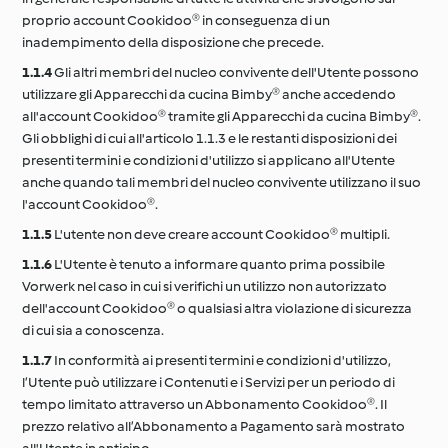
proprio account Cookidoo® in conseguenza di un
inadempimento della disposizione che precede.
1.1.4
Gli altri membri del nucleo convivente dell'Utente possono
utilizzare gli Apparecchi da cucina Bimby® anche accedendo
all'account Cookidoo® tramite gli Apparecchi da cucina Bimby®.
Gli obblighi di cui all'articolo 1.1.3 e le restanti disposizioni dei
presenti termini e condizioni d'utilizzo si applicano all'Utente
anche quando tali membri del nucleo convivente utilizzano il suo
l'account Cookidoo®.
1.1.5
L'utente non deve creare account Cookidoo® multipli.
1.1.6
L'Utente è tenuto a informare quanto prima possibile
Vorwerk nel caso in cui si verifichi un utilizzo non autorizzato
dell'account Cookidoo® o qualsiasi altra violazione di sicurezza
di cui sia a conoscenza.
1.1.7
In conformità ai presenti termini e condizioni d'utilizzo,
l’Utente può utilizzare i Contenuti e i Servizi per un periodo di
tempo limitato attraverso un Abbonamento Cookidoo®. Il
prezzo relativo all’Abbonamento a Pagamento sarà mostrato