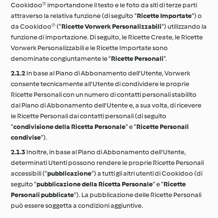
Cookidoo® importandone il testo e le foto da siti di terze parti
attraverso la relativa funzione (di seguito “
Ricette Importate
“) o
da Cookidoo® (“
Ricette Vorwerk Personalizzabili
“) utilizzando la
funzione di importazione. Di seguito, le Ricette Create, le Ricette
Vorwerk Personalizzabili e le Ricette Importate sono
denominate congiuntamente le “
Ricette Personali
“.
2.1.2
In base al Piano di Abbonamento dell'Utente, Vorwerk
consente tecnicamente all'Utente di condividere le proprie
Ricette Personali con un numero di contatti personali stabilito
dal Piano di Abbonamento dell'Utente e, a sua volta, di ricevere
le Ricette Personali dai contatti personali (di seguito
“
condivisione della Ricetta Personale
“ e “
Ricette Personali
condivise
“).
2.1.3
Inoltre, in base al Piano di Abbonamento dell'Utente,
determinati Utenti possono rendere le proprie Ricette Personali
accessibili (“
pubblicazione
“) a tutti gli altri utenti di Cookidoo (di
seguito “
pubblicazione della Ricetta Personale
“ e “
Ricette
Personali pubblicate
“). La pubblicazione delle Ricette Personali
può essere soggetta a condizioni aggiuntive.