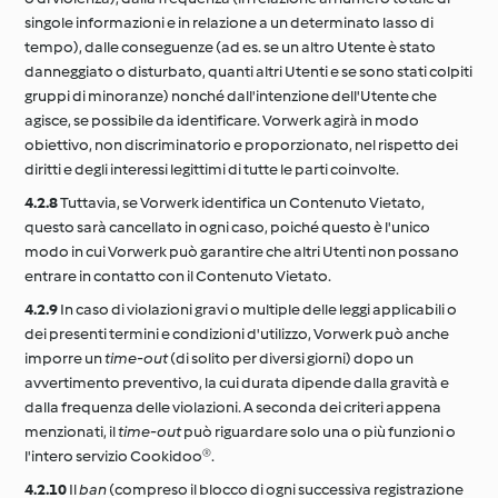
singole informazioni e in relazione a un determinato lasso di
tempo), dalle conseguenze (ad es. se un altro Utente è stato
danneggiato o disturbato, quanti altri Utenti e se sono stati colpiti
gruppi di minoranze) nonché dall'intenzione dell'Utente che
agisce, se possibile da identificare. Vorwerk agirà in modo
obiettivo, non discriminatorio e proporzionato, nel rispetto dei
diritti e degli interessi legittimi di tutte le parti coinvolte.
4.2.8
Tuttavia, se Vorwerk identifica un Contenuto Vietato,
questo sarà cancellato in ogni caso, poiché questo è l'unico
modo in cui Vorwerk può garantire che altri Utenti non possano
entrare in contatto con il Contenuto Vietato.
4.2.9
In caso di violazioni gravi o multiple delle leggi applicabili o
dei presenti termini e condizioni d'utilizzo, Vorwerk può anche
imporre un
time-out
(di solito per diversi giorni) dopo un
avvertimento preventivo, la cui durata dipende dalla gravità e
dalla frequenza delle violazioni. A seconda dei criteri appena
menzionati, il
time-out
può riguardare solo una o più funzioni o
l'intero servizio Cookidoo®.
4.2.10
Il
ban
(compreso il blocco di ogni successiva registrazione