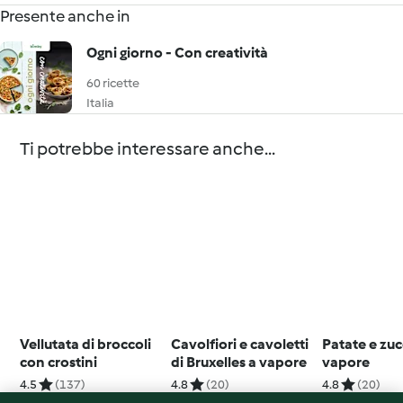
Presente anche in
Ogni giorno - Con creatività
60 ricette
Italia
Ti potrebbe interessare anche...
Vellutata di broccoli
Cavolfiori e cavoletti
Patate e zuc
con crostini
di Bruxelles a vapore
vapore
4.5
(137)
4.8
(20)
4.8
(20)