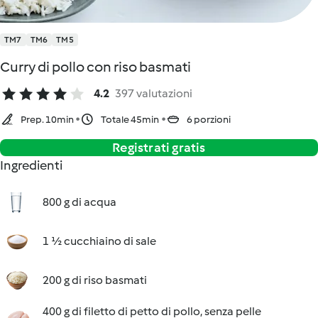
TM7
TM6
TM5
Curry di pollo con riso basmati
4.2
397 valutazioni
Prep. 10min
Totale 45min
6 porzioni
Registrati gratis
Ingredienti
800 g di acqua
1 ½ cucchiaino di sale
200 g di riso basmati
400 g di filetto di petto di pollo, senza pelle