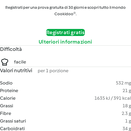
Registrati per una prova gratuita di 30 giorni e scopri tutto il mondo
Cookidoo®.
Registrati gratis
Ulteriori informazioni
Difficoltà
facile
Valori nutritivi
per 1 porzione
Sodio
532 mg
Proteine
21 g
Calorie
1635 kJ / 391 kcal
Grassi
18 g
Fibre
2.3 g
Grassi saturi
1 g
Carboidrati
34 g