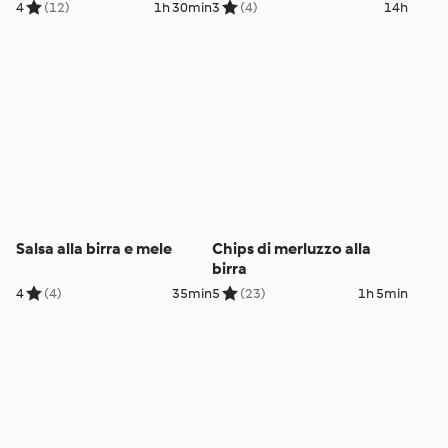
persone)
4
(12)
1h 30min
3
(4)
14h
Salsa alla birra e mele
Chips di merluzzo alla
birra
4
(4)
35min
5
(23)
1h 5min