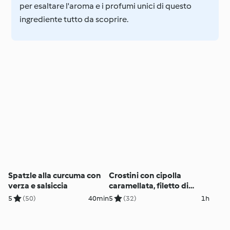
per esaltare l'aroma e i profumi unici di questo
ingrediente tutto da scoprire.
Spatzle alla curcuma con
Crostini con cipolla
verza e salsiccia
caramellata, filetto di
maiale e Camembert
5
(50)
40min
5
(32)
1h