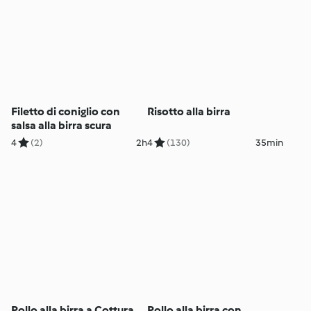
Filetto di coniglio con
Risotto alla birra
salsa alla birra scura
4
(2)
2h
4
(130)
35min
Pollo alla birra a Cottura
Pollo alla birra con