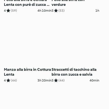
Lenta con purè di zucca e
verdure
patate
4
(59)
4h 10min
3
(53)
1h
Manzo alla birra in Cottura
Straccetti di tacchino alla
Lenta
birra con zucca e salvia
4
(44)
3h 20min
3
(44)
40min