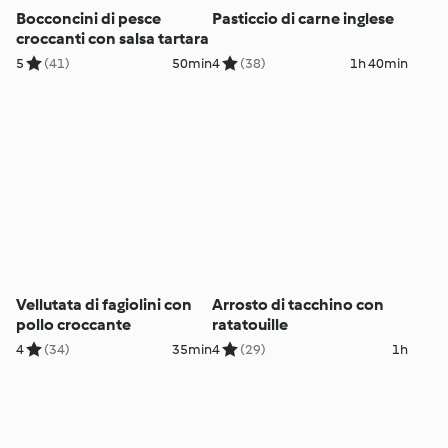
Bocconcini di pesce
Pasticcio di carne inglese
croccanti con salsa tartara
5
(41)
50min
4
(38)
1h 40min
Vellutata di fagiolini con
Arrosto di tacchino con
pollo croccante
ratatouille
4
(34)
35min
4
(29)
1h