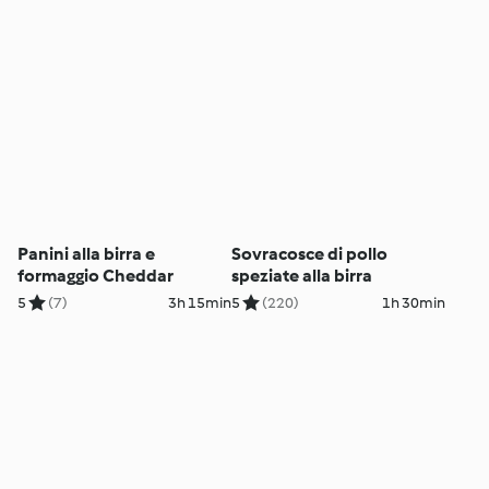
Panini alla birra e
Sovracosce di pollo
formaggio Cheddar
speziate alla birra
5
(7)
3h 15min
5
(220)
1h 30min