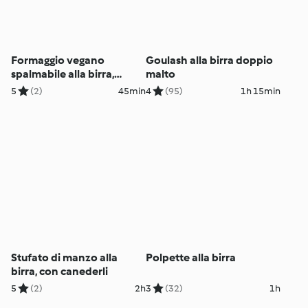
Formaggio vegano
Goulash alla birra doppio
spalmabile alla birra,
malto
cumino e paprika
5
(2)
45min
4
(95)
1h 15min
Stufato di manzo alla
Polpette alla birra
birra, con canederli
5
(2)
2h
3
(32)
1h