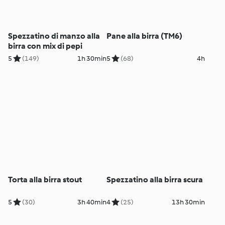
Spezzatino di manzo alla
Pane alla birra (TM6)
birra con mix di pepi
5
(149)
1h 30min
5
(68)
4h
Torta alla birra stout
Spezzatino alla birra scura
5
(30)
3h 40min
4
(25)
13h 30min