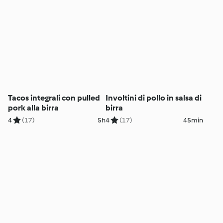
Tacos integrali con pulled
Involtini di pollo in salsa di
pork alla birra
birra
4
(17)
5h
4
(17)
45min