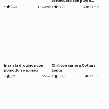
sottovuoto con purè e
spinaci
4
(12)
1h 10min
5
(12)
12h 45min
Insalata di quinoa con
Chili con carne a Cottura
pomodori e spinaci
Lenta
4
(7)
30min
4
(52)
4h 30min