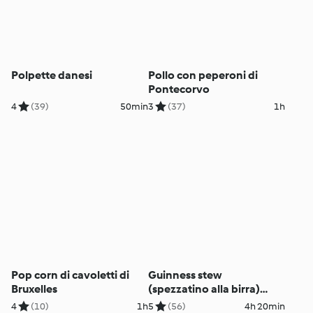
Polpette danesi
Pollo con peperoni di
Pontecorvo
4
(39)
50min
3
(37)
1h
Pop corn di cavoletti di
Guinness stew
Bruxelles
(spezzatino alla birra)
(TM6)
4
(10)
1h
5
(56)
4h 20min