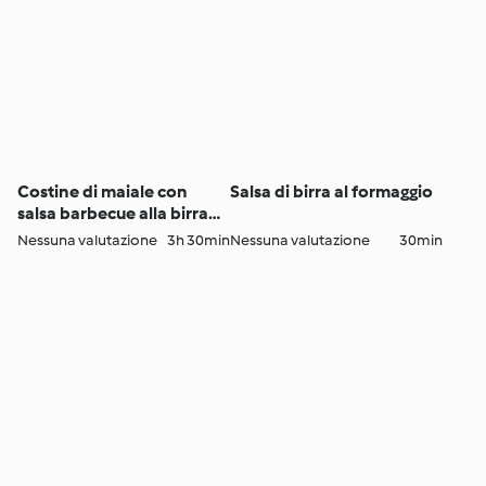
Costine di maiale con
Salsa di birra al formaggio
salsa barbecue alla birra
Stout
Nessuna valutazione
3h 30min
Nessuna valutazione
30min