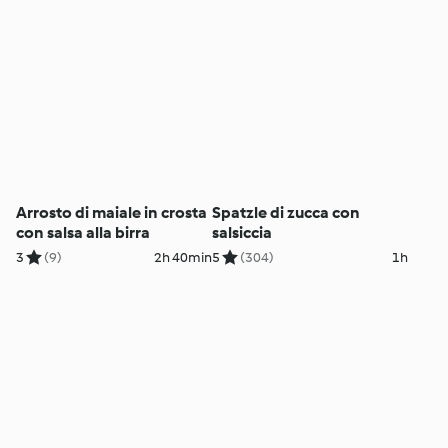
Arrosto di maiale in crosta
Spatzle di zucca con
con salsa alla birra
salsiccia
3
(9)
2h 40min
5
(304)
1h