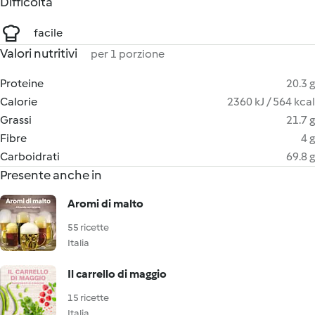
Difficoltà
facile
Valori nutritivi
per 1 porzione
Proteine
20.3 g
Calorie
2360 kJ / 564 kcal
Grassi
21.7 g
Fibre
4 g
Carboidrati
69.8 g
Presente anche in
Aromi di malto
55 ricette
Italia
Il carrello di maggio
15 ricette
Italia