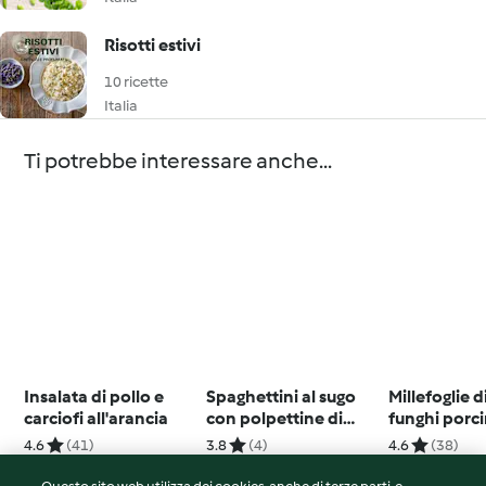
Risotti estivi
10 ricette
Italia
Ti potrebbe interessare anche...
Insalata di pollo e
Spaghettini al sugo
Millefoglie d
carciofi all'arancia
con polpettine di
funghi porci
lenticchie
4.6
(41)
3.8
(4)
4.6
(38)