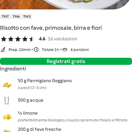
TM7
TM6
TM5
Risotto con fave, primosale, birra e fiori
4.6
16 valutazioni
Prep. 10min
Totale 1h
4 porzioni
Registrati gratis
Ingredienti
50 g Parmigiano Reggiano
a pezzi (2-3 cm)
500 g acqua
½ limone
preferibilmente biologico, il succo spremuto fresco e filtrato
200 g di fave fresche