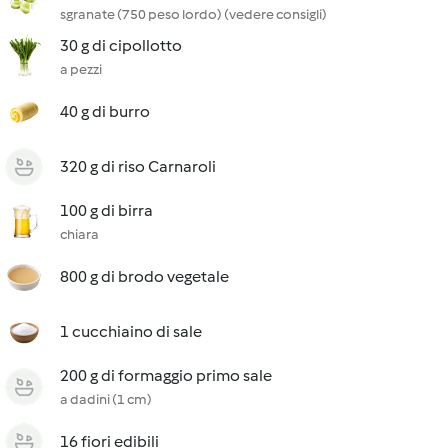
sgranate (750 peso lordo) (vedere consigli)
30 g di cipollotto
a pezzi
40 g di burro
320 g di riso Carnaroli
100 g di birra
chiara
800 g di brodo vegetale
1 cucchiaino di sale
200 g di formaggio primo sale
a dadini (1 cm)
16 fiori edibili