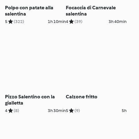
Polpo con patate alla
Focaccia di Carnevale
salentina
salentina
5
(322)
1h 10min
4
(39)
3h 40min
Pizzo Salentino con la
Calzone fritto
gialletta
4
(8)
3h 30min
5
(9)
5h