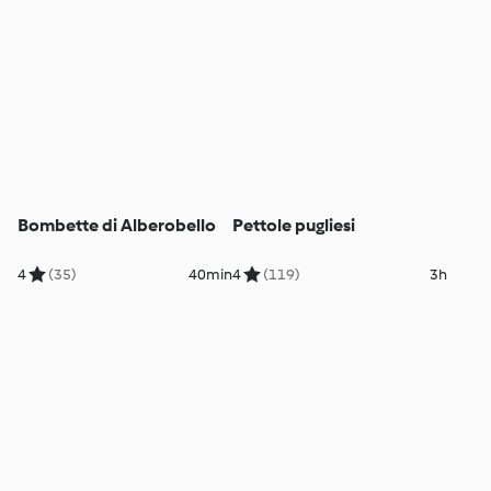
Bombette di Alberobello
Pettole pugliesi
4
(35)
40min
4
(119)
3h