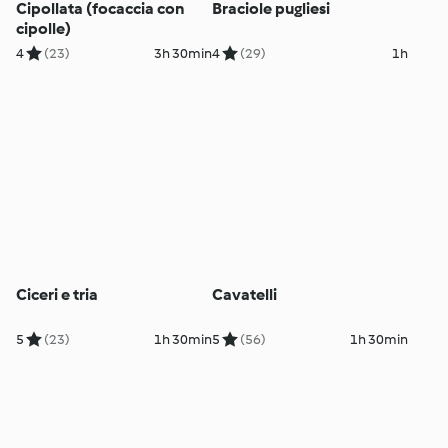
Cipollata (focaccia con
Braciole pugliesi
cipolle)
4
(23)
3h 30min
4
(29)
1h
Ciceri e tria
Cavatelli
5
(23)
1h 30min
5
(56)
1h 30min