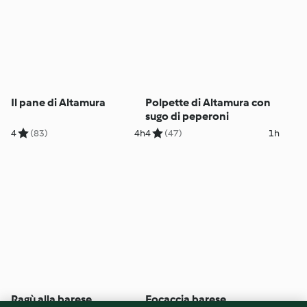
Il pane di Altamura
Polpette di Altamura con
sugo di peperoni
4
(83)
4h
4
(47)
1h
Ragù alla barese
Focaccia barese