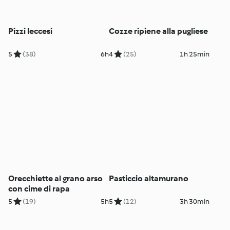
Pizzi leccesi
Cozze ripiene alla pugliese
5
(38)
6h
4
(25)
1h 25min
Orecchiette al grano arso
Pasticcio altamurano
con cime di rapa
5
(19)
5h
5
(12)
3h 30min