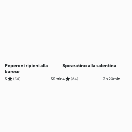
Peperoni ripieni alla
Spezzatino alla salentina
barese
5
(54)
55min
4
(64)
3h 20min