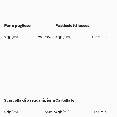
Pane pugliese
Pasticciotti leccesi
5
(95)
29h 20min
4
(109)
1h 15min
Scarcella di pasqua ripiena
Cartellate
5
(25)
55min
4
(21)
1h 5min