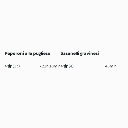
Peperoni alla pugliese
Sasanelli gravinesi
4
(13)
721h 10min
4
(4)
45min