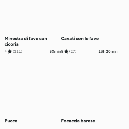
Minestra di fave con
Cavati con le fave
cicoria
4
(211)
50min
5
(27)
13h 20min
Pucce
Focaccia barese