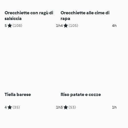
Orecchiette con ragù di
Orecchiette alle cime di
salsiccia
rapa
5
(108)
1h
4
(105)
4h
Tiella barese
Riso patate e cozze
4
(35)
1h
3
(53)
1h