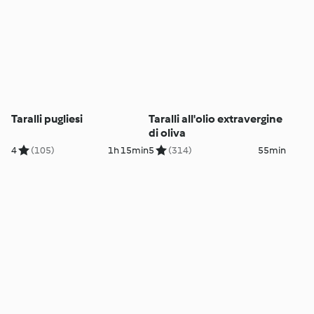
Taralli pugliesi
Taralli all'olio extravergine
di oliva
4
(105)
1h 15min
5
(314)
55min