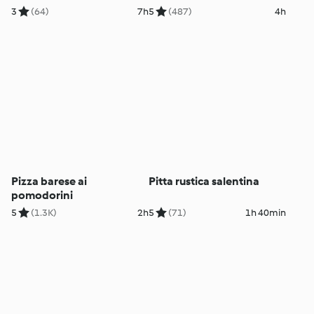
3
(64)
7h
5
(487)
4h
Pizza barese ai
Pitta rustica salentina
pomodorini
5
(1.3K)
2h
5
(71)
1h 40min