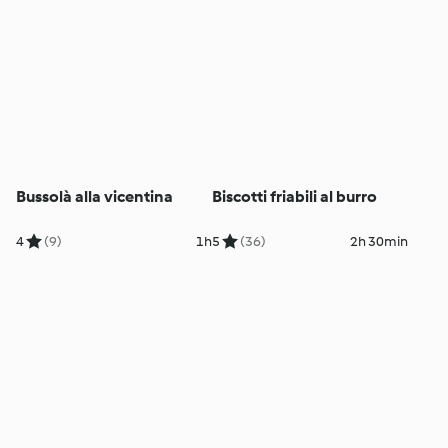
Bussolà alla vicentina
Biscotti friabili al burro
4
(9)
1h
5
(36)
2h 30min