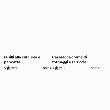
Fusilli alla curcuma e
Casarecce crema di
pancetta
formaggi e salsiccia
5
(82)
30min
3
(21)
30min