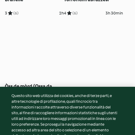
3
(6)
2h
4
(6)
3h 30min
Òss de mòrd (Ossa da
mordere)
Questo sito web utilizza dei cookies, anche di terze parti, e
4
(5)
1h 30min
altre tecnologie di profilazione, quali l’incrocio tra
informazioni raccolte attraverso diverse funzionalità del
sito, al fine di raccogliere informazioni statistiche sugli utenti
© Copyright 2026
utili ad indirizzare loro messaggi promozionali in linea con le
loro preferenze. Se prosegui la navigazione mediante
Termini del servizio
accesso ad altra area del sito o selezione di un elemento
Informativa sulla privacy