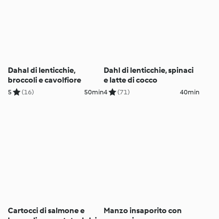
Dahal di lenticchie,
Dahl di lenticchie, spinaci
broccoli e cavolfiore
e latte di cocco
5
(16)
50min
4
(71)
40min
Cartocci di salmone e
Manzo insaporito con