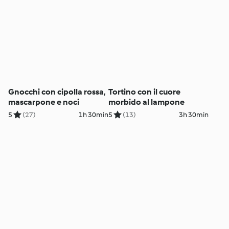
Gnocchi con cipolla rossa,
Tortino con il cuore
mascarpone e noci
morbido al lampone
5
(27)
1h 30min
5
(13)
3h 30min