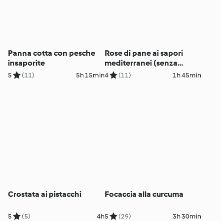
Panna cotta con pesche
Rose di pane ai sapori
insaporite
mediterranei (senza
glutine)
5
(11)
5h 15min
4
(11)
1h 45min
Crostata ai pistacchi
Focaccia alla curcuma
5
(5)
4h
5
(29)
3h 30min