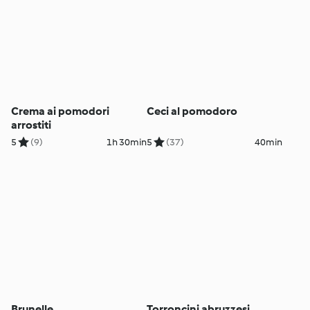
Crema ai pomodori
Ceci al pomodoro
arrostiti
5
(9)
1h 30min
5
(37)
40min
Brunelle
Torroncini abruzzesi