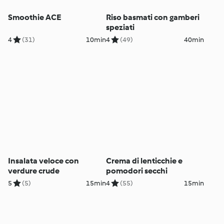
Smoothie ACE
Riso basmati con gamberi
speziati
4
(31)
10min
4
(49)
40min
Insalata veloce con
Crema di lenticchie e
verdure crude
pomodori secchi
5
(5)
15min
4
(55)
15min