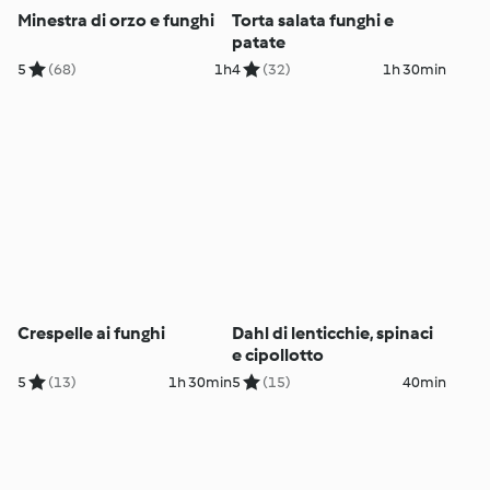
Minestra di orzo e funghi
Torta salata funghi e
patate
5
(68)
1h
4
(32)
1h 30min
Crespelle ai funghi
Dahl di lenticchie, spinaci
e cipollotto
5
(13)
1h 30min
5
(15)
40min