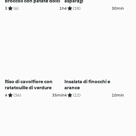
broccoli con patate dolci
asparagi
3
(6)
1h
4
(28)
30min
Riso di cavolfiore con
Insalata di finocchi e
ratatouille di verdure
arance
4
(36)
35min
4
(12)
10min