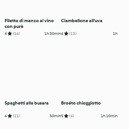
Filetto di manzo al vino
Ciambellone all'uva
con purè
4
(16)
1h 30min
4
(13)
1h
Spaghetti alla busara
Broéto chioggiotto
4
(21)
30min
5
(4)
1h 10min