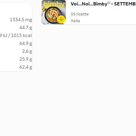
Voi...Noi...Bimby® - SETTEM
35 ricette
1334.5 mg
Italia
44.7 g
9 kJ / 1015 kcal
64.9 g
2.6 g
25.9 g
62.4 g