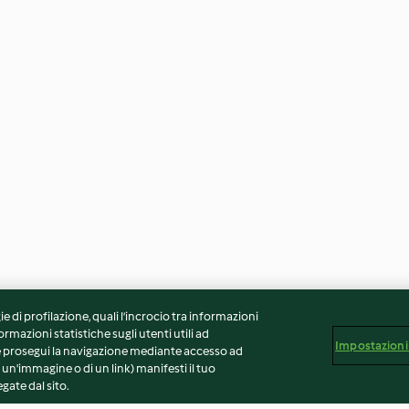
ie di profilazione, quali l’incrocio tra informazioni
ormazioni statistiche sugli utenti utili ad
Impostazioni
 Se prosegui la navigazione mediante accesso ad
 un'immagine o di un link) manifesti il tuo
gate dal sito.