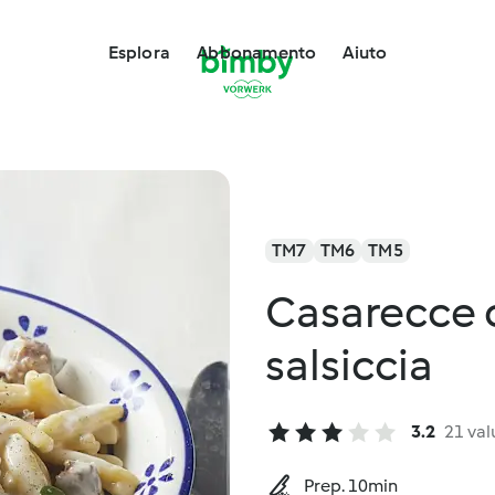
Esplora
Abbonamento
Aiuto
TM7
TM6
TM5
Casarecce 
salsiccia
3.2
21 val
Prep. 10min