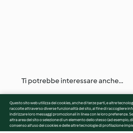
Ti potrebbe interessare anche...
Questo sito web utilizza dei cookies, anche di terze parti, e altre tecnolog
raccolte attraverso diverse funzionalità del sito, al fine di raccogliere inf
indirizzare loro messaggi promozionali in linea con le loro preferenze.
altra area del sito o selezione di un elemento dello stesso (ad esempio, di
consenso all'uso dei cookies e delle altre tecnologie di profilazione impie