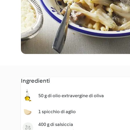
Ingredienti
50 g di olio extravergine di oliva
1 spicchio di aglio
400 g di salsiccia