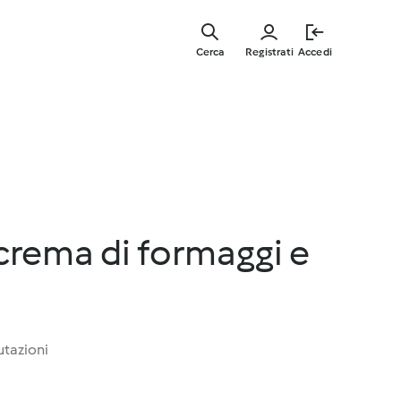
Vai
al
Cerca
Registrati
Accedi
contenut
principal
crema di formaggi e
utazioni