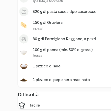
spellata, a tocchetti
320 g di pasta secca tipo caserecce
150 g di Gruviera
a pezzi
80 g di Parmigiano Reggiano, a pezzi
100 g di panna (min. 30% di grassi)
fresca
1 pizzico di sale
1 pizzico di pepe nero macinato
Difficoltà
facile