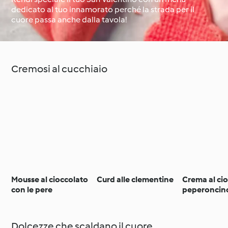
dedicato al tuo innamorato perché la strada per il
cuore passa anche dalla tavola!
Il giro del mondo con
Impara con
Cookidoo®
Cookidoo®
Cremosi al cucchiaio
Mousse al cioccolato
Curd alle clementine
Crema al ci
con le pere
peperoncino
persone)
Dolcezze che scaldano il cuore