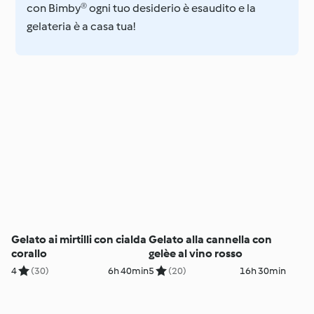
con Bimby® ogni tuo desiderio è esaudito e la
gelateria è a casa tua!
Gelato ai mirtilli con cialda
Gelato alla cannella con
corallo
gelèe al vino rosso
4
(30)
6h 40min
5
(20)
16h 30min