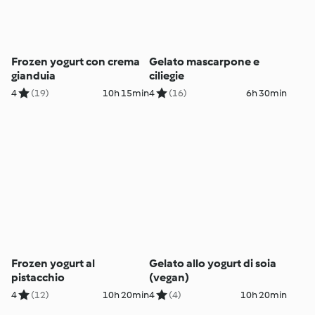
Frozen yogurt con crema
Gelato mascarpone e
gianduia
ciliegie
4
(19)
10h 15min
4
(16)
6h 30min
Frozen yogurt al
Gelato allo yogurt di soia
pistacchio
(vegan)
4
(12)
10h 20min
4
(4)
10h 20min