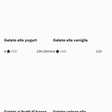
Gelato allo yogurt
Gelato alla vaniglia
4
(55)
10h 20min
4
(40)
12h
Gelato ai frutti di bosco
Gelato veloce alle