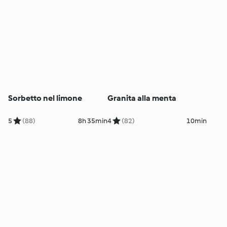
Sorbetto nel limone
Granita alla menta
5
(88)
8h 35min
4
(82)
10min