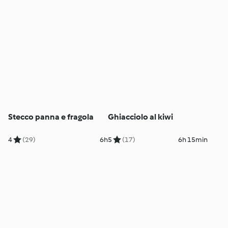
Stecco panna e fragola
Ghiacciolo al kiwi
4
(29)
6h
5
(17)
6h 15min