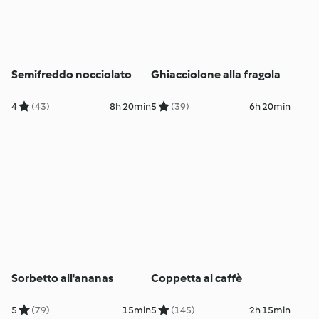
Semifreddo nocciolato
Ghiacciolone alla fragola
4
(43)
8h 20min
5
(39)
6h 20min
Sorbetto all'ananas
Coppetta al caffè
5
(79)
15min
5
(145)
2h 15min