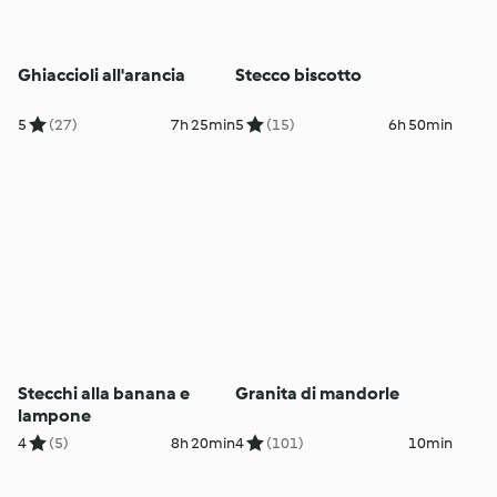
Ghiaccioli all'arancia
Stecco biscotto
5
(27)
7h 25min
5
(15)
6h 50min
Stecchi alla banana e
Granita di mandorle
lampone
4
(5)
8h 20min
4
(101)
10min