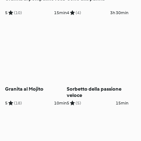
5
(10)
15min
4
(4)
3h 30min
Granita al Mojito
Sorbetto della passione
veloce
5
(18)
10min
5
(5)
15min