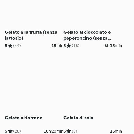
Gelato alla frutta (senza
Gelato al cioccolato e
lattosio)
peperoncino (senza
lattosio)
5
(44)
15min
5
(18)
8h 15min
Gelato al torrone
Gelato di soia
5
(28)
10h 20min
5
(8)
15min