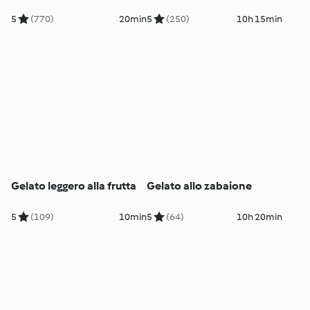
5
(770)
20min
5
(250)
10h 15min
Gelato leggero alla frutta
Gelato allo zabaione
5
(109)
10min
5
(64)
10h 20min