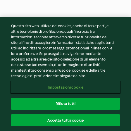
Smoothie alle fragole
Smoothie al melone (TM6)
Questo sito web utilizza dei cookies, anche di terze parti, e
(TM6)
altre tecnologie di profilazione, quali l’incrocio tra
informazioni raccolte attraverso diverse funzionalità del
5
(5)
5min
4
(7)
10min
sito, al fine di raccogliere informazioni statistiche sugli utenti
utili ad indirizzare loro messaggi promozionali in linea con le
loro preferenze. Se prosegui la navigazione mediante
accesso ad altra area del sito o selezione di un elemento
dello stesso (ad esempio, di un'immagine o di un link)
manifesti il tuo consenso all'uso dei cookies e delle altre
tecnologie di profilazione impiegate dal sito.
Impostazioni cookie
Rifiuta tutti
Gelato al pistacchio salato
Gelato al burro di arachidi
Accetta tutti i cookie
4
(18)
26h 30min
4
(5)
10h 30min