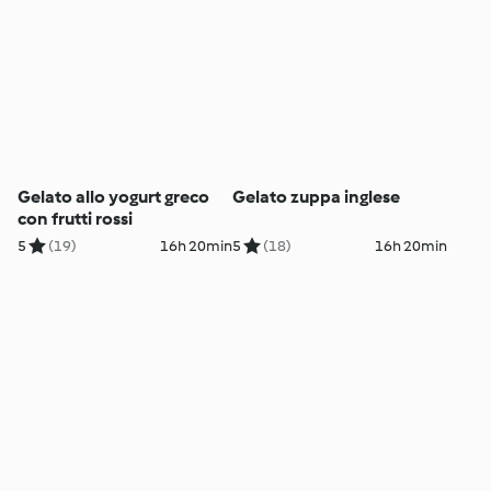
Gelato allo yogurt greco
Gelato zuppa inglese
con frutti rossi
5
(19)
16h 20min
5
(18)
16h 20min