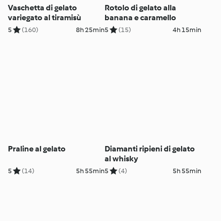
Vaschetta di gelato
Rotolo di gelato alla
variegato al tiramisù
banana e caramello
5
(160)
8h 25min
5
(15)
4h 15min
Praline al gelato
Diamanti ripieni di gelato
al whisky
5
(14)
5h 55min
5
(4)
5h 55min