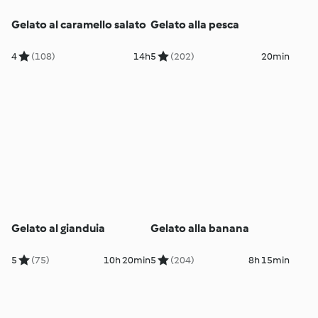
Gelato al caramello salato
Gelato alla pesca
4
(108)
14h
5
(202)
20min
Gelato al gianduia
Gelato alla banana
5
(75)
10h 20min
5
(204)
8h 15min