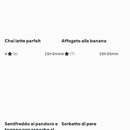
Chai latte parfait
Affogato alla banana
4
(6)
15h 5min
4
(7)
10h 55min
Semifreddo al pandoro e
Sorbetto di pere
torrone con ganache al