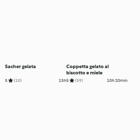
Sacher gelata
Coppetta gelato al
biscotto e miele
5
(10)
15h
5
(59)
10h 20min