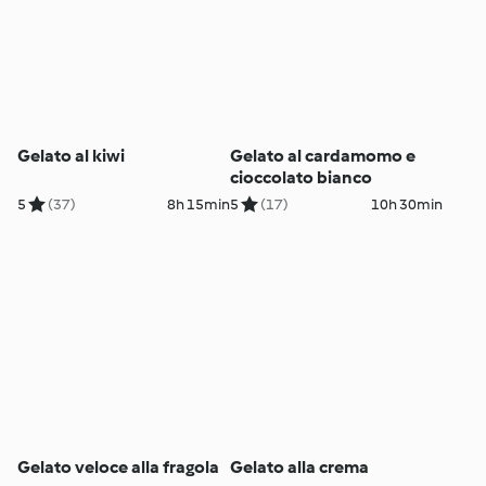
Gelato al kiwi
Gelato al cardamomo e
cioccolato bianco
5
(37)
8h 15min
5
(17)
10h 30min
Gelato veloce alla fragola
Gelato alla crema