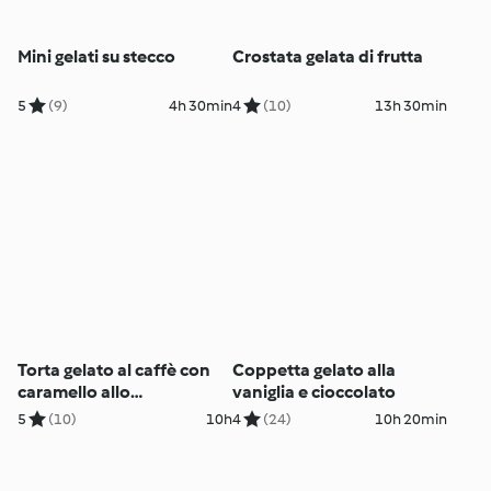
Mini gelati su stecco
Crostata gelata di frutta
5
(9)
4h 30min
4
(10)
13h 30min
Torta gelato al caffè con
Coppetta gelato alla
caramello allo
vaniglia e cioccolato
Champagne
5
(10)
10h
4
(24)
10h 20min