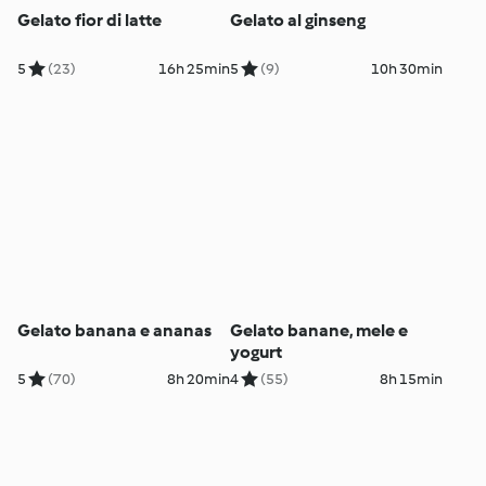
Gelato fior di latte
Gelato al ginseng
5
(23)
16h 25min
5
(9)
10h 30min
Gelato banana e ananas
Gelato banane, mele e
yogurt
5
(70)
8h 20min
4
(55)
8h 15min