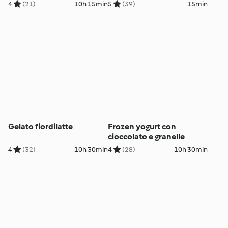
4
(21)
10h 15min
5
(39)
15min
Gelato fiordilatte
Frozen yogurt con
cioccolato e granelle
4
(32)
10h 30min
4
(28)
10h 30min