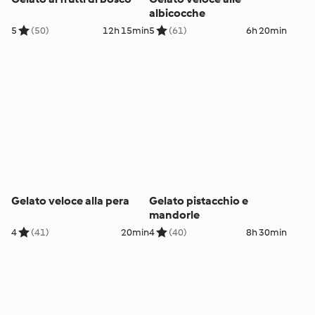
albicocche
5
(50)
12h 15min
5
(61)
6h 20min
Gelato veloce alla pera
Gelato pistacchio e
mandorle
4
(41)
20min
4
(40)
8h 30min