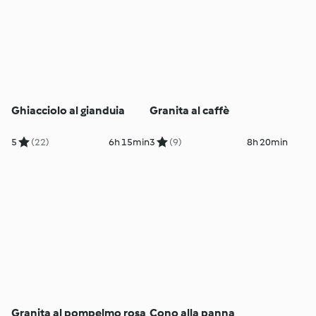
Ghiacciolo al gianduia
Granita al caffè
5
(22)
6h 15min
3
(9)
8h 20min
Granita al pompelmo rosa
Cono alla panna