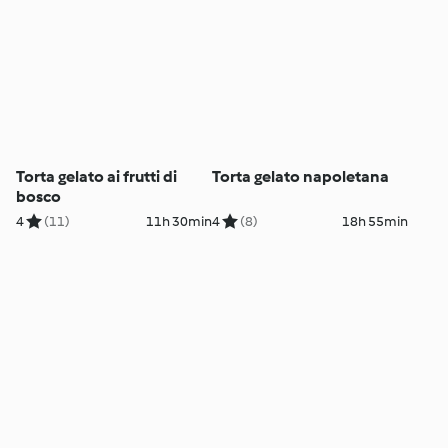
Torta gelato ai frutti di
Torta gelato napoletana
bosco
4
(11)
11h 30min
4
(8)
18h 55min