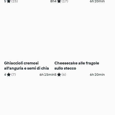
5
(23)
8h
4
(17)
6h 20min
Ghiaccioli cremosi
Cheesecake alle fragole
all'anguria e semi di chia
sullo stecco
4
(7)
6h 15min
5
(6)
6h 20min