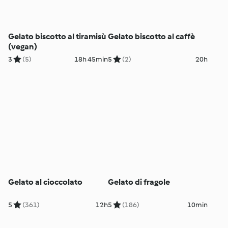
Gelato biscotto al tiramisù
Gelato biscotto al caffè
(vegan)
3
(5)
18h 45min
5
(2)
20h
Gelato al cioccolato
Gelato di fragole
5
(361)
12h
5
(186)
10min