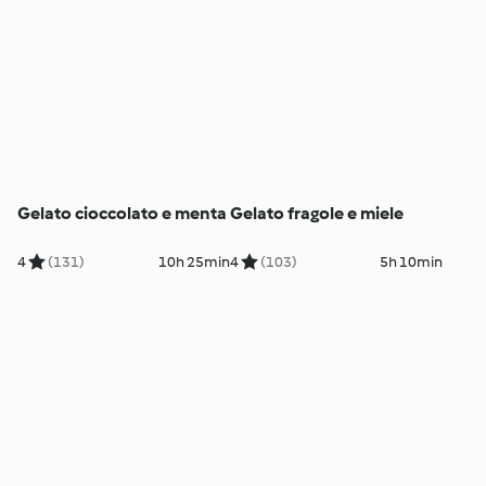
Gelato cioccolato e menta
Gelato fragole e miele
4
(131)
10h 25min
4
(103)
5h 10min