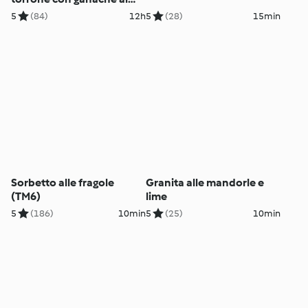
fondente
5
(84)
12h
5
(28)
15min
Sorbetto alle fragole
Granita alle mandorle e
(TM6)
lime
5
(186)
10min
5
(25)
10min