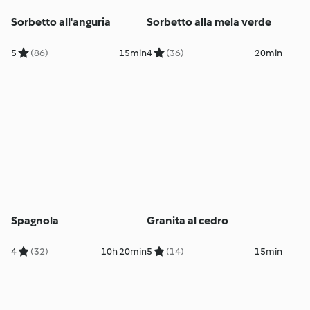
Sorbetto all'anguria
Sorbetto alla mela verde
5
(86)
15min
4
(36)
20min
Spagnola
Granita al cedro
4
(32)
10h 20min
5
(14)
15min