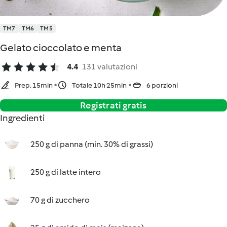
TM7
TM6
TM5
Gelato cioccolato e menta
4.4
131 valutazioni
Prep. 15min
Totale 10h 25min
6 porzioni
Registrati gratis
Ingredienti
250 g di panna (min. 30% di grassi)
250 g di latte intero
70 g di zucchero