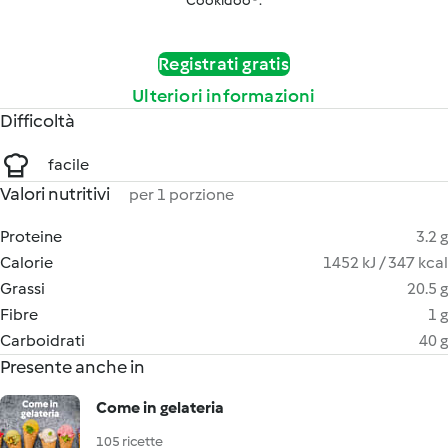
Cookidoo®.
Registrati gratis
Ulteriori informazioni
Difficoltà
facile
Valori nutritivi
per 1 porzione
Proteine
3.2 g
Calorie
1452 kJ / 347 kcal
Grassi
20.5 g
Fibre
1 g
Carboidrati
40 g
Presente anche in
Come in gelateria
105 ricette