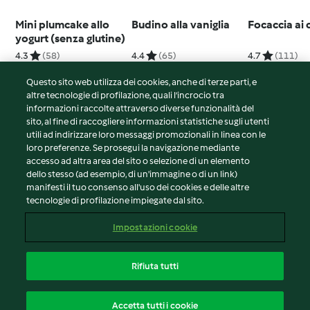
Mini plumcake allo
Budino alla vaniglia
Focaccia ai 
yogurt (senza glutine)
4.3
(58)
4.4
(65)
4.7
(111)
Questo sito web utilizza dei cookies, anche di terze parti, e
altre tecnologie di profilazione, quali l’incrocio tra
informazioni raccolte attraverso diverse funzionalità del
sito, al fine di raccogliere informazioni statistiche sugli utenti
© Copyright 2026
utili ad indirizzare loro messaggi promozionali in linea con le
loro preferenze. Se prosegui la navigazione mediante
Termini del servizio
accesso ad altra area del sito o selezione di un elemento
Informativa sulla privacy
dello stesso (ad esempio, di un'immagine o di un link)
Avvertenze generali
manifesti il tuo consenso all'uso dei cookies e delle altre
tecnologie di profilazione impiegate dal sito.
Note legali
Cookie
Impostazioni cookie
Contenuto del rapporto
Recesso dal contratto
Rifiuta tutti
Dichiarazione di accessibilità
Italiano
Accetta tutti i cookie