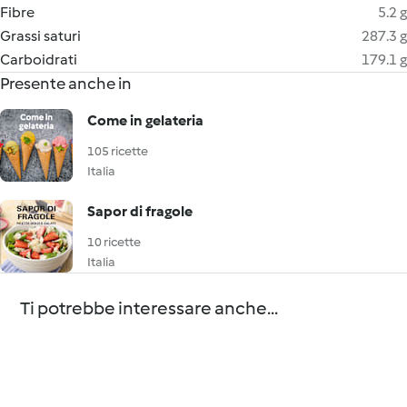
Fibre
5.2 g
Grassi saturi
287.3 g
Carboidrati
179.1 g
Presente anche in
Come in gelateria
105 ricette
Italia
Sapor di fragole
10 ricette
Italia
Ti potrebbe interessare anche...