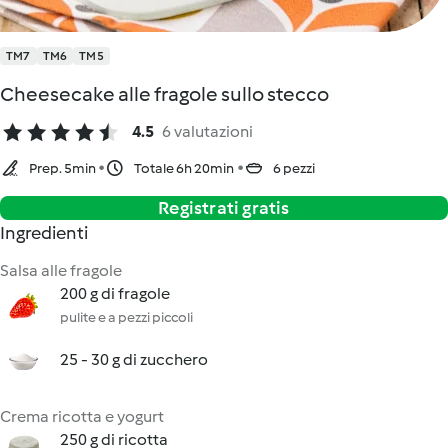
TM7
TM6
TM5
Cheesecake alle fragole sullo stecco
4.5
6 valutazioni
Prep. 5min
Totale 6h 20min
6 pezzi
Registrati gratis
Ingredienti
Salsa alle fragole
200 g di fragole
pulite e a pezzi piccoli
25 - 30 g di zucchero
Crema ricotta e yogurt
250 g di ricotta