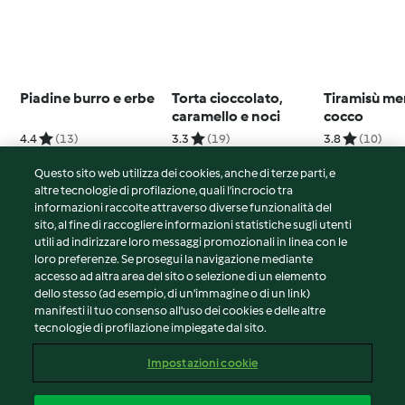
Piadine burro e erbe
Torta cioccolato,
Tiramisù me
caramello e noci
cocco
4.4
(13)
3.3
(19)
3.8
(10)
Questo sito web utilizza dei cookies, anche di terze parti, e
altre tecnologie di profilazione, quali l’incrocio tra
informazioni raccolte attraverso diverse funzionalità del
sito, al fine di raccogliere informazioni statistiche sugli utenti
© Copyright 2026
utili ad indirizzare loro messaggi promozionali in linea con le
loro preferenze. Se prosegui la navigazione mediante
Termini del servizio
accesso ad altra area del sito o selezione di un elemento
Informativa sulla privacy
dello stesso (ad esempio, di un'immagine o di un link)
Avvertenze generali
manifesti il tuo consenso all'uso dei cookies e delle altre
tecnologie di profilazione impiegate dal sito.
Note legali
Cookie
Impostazioni cookie
Contenuto del rapporto
Recesso dal contratto