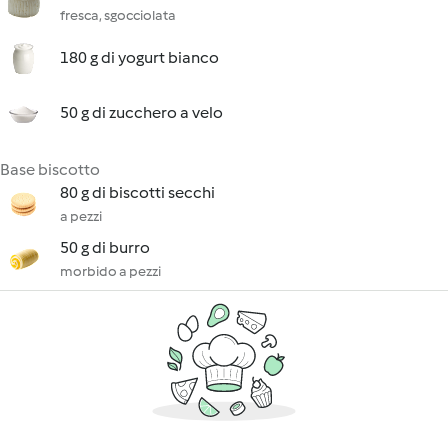
fresca, sgocciolata
180 g di yogurt bianco
50 g di zucchero a velo
Base biscotto
80 g di biscotti secchi
a pezzi
50 g di burro
morbido a pezzi