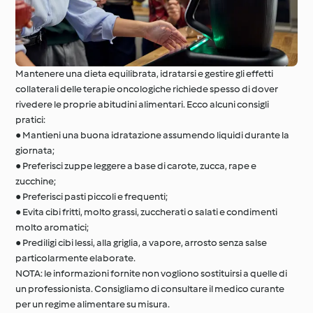
Mantenere una dieta equilibrata, idratarsi e gestire gli effetti
collaterali delle terapie oncologiche richiede spesso di dover
rivedere le proprie abitudini alimentari. Ecco alcuni consigli
pratici:
● Mantieni una buona idratazione assumendo liquidi durante la
giornata;
● Preferisci zuppe leggere a base di carote, zucca, rape e
zucchine;
● Preferisci pasti piccoli e frequenti;
● Evita cibi fritti, molto grassi, zuccherati o salati e condimenti
molto aromatici;
● Prediligi cibi lessi, alla griglia, a vapore, arrosto senza salse
particolarmente elaborate.
NOTA: le informazioni fornite non vogliono sostituirsi a quelle di
un professionista. Consigliamo di consultare il medico curante
per un regime alimentare su misura.