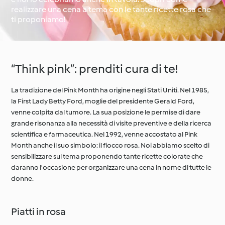
realizzare una cena a tema con le tante ricette rosa che
ti proponiamo!
Il giro del mondo con
Impara con
Cookidoo®
Cookidoo®
“Think pink”: prenditi cura di te!
La tradizione del Pink Month ha origine negli Stati Uniti. Nel 1985,
la First Lady Betty Ford, moglie del presidente Gerald Ford,
venne colpita dal tumore. La sua posizione le permise di dare
grande risonanza alla necessità di visite preventive e della ricerca
scientifica e farmaceutica. Nel 1992, venne accostato al Pink
Month anche il suo simbolo: il fiocco rosa. Noi abbiamo scelto di
sensibilizzare sul tema proponendo tante ricette colorate che
daranno l'occasione per organizzare una cena in nome di tutte le
donne.
Piatti in rosa