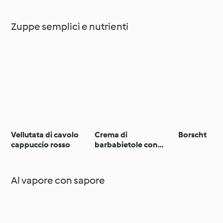
Zuppe semplici e nutrienti
Vellutata di cavolo
Crema di
Borscht
cappuccio rosso
barbabietole con
crostini al formaggio
e cipolle caramellate
Al vapore con sapore