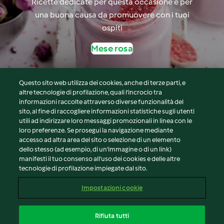
Ricette dedicate per questa occasione e per
una buona causa da promuovere con i tuoi
ospiti
Mese rosa
Questo sito web utilizza dei cookies, anche di terze parti, e
altre tecnologie di profilazione, quali l’incrocio tra
informazioni raccolte attraverso diverse funzionalità del
sito, al fine di raccogliere informazioni statistiche sugli utenti
© Copyright 2026
utili ad indirizzare loro messaggi promozionali in linea con le
loro preferenze. Se prosegui la navigazione mediante
Termini del servizio
accesso ad altra area del sito o selezione di un elemento
Informativa sulla privacy
dello stesso (ad esempio, di un'immagine o di un link)
Avvertenze generali
manifesti il tuo consenso all'uso dei cookies e delle altre
tecnologie di profilazione impiegate dal sito.
Note legali
Cookie
Impostazioni cookie
Contenuto del rapporto
Recesso dal contratto
Rifiuta tutti
Dichiarazione di accessibilità