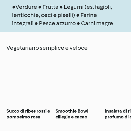
●Verdure ● Frutta ● Legumi (es. fagioli,
lenticchie, ceci e piselli) ● Farine
integrali ● Pesce azzurro ● Carni magre
Vegetariano semplice e veloce
Succo di ribes rossi e
Smoothie Bowl
Insalata di r
pompelmo rosa
ciliegie e cacao
profumo di 