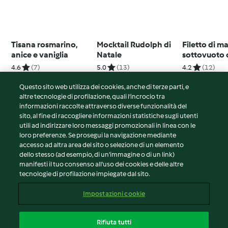
Tisana rosmarino,
Mocktail Rudolph di
Filetto di m
anice e vaniglia
Natale
sottovuoto​ 
al cioccolat
4.6
(7)
5.0
(13)
4.2
(12)
Questo sito web utilizza dei cookies, anche di terze parti, e
altre tecnologie di profilazione, quali l’incrocio tra
informazioni raccolte attraverso diverse funzionalità del
sito, al fine di raccogliere informazioni statistiche sugli utenti
© Copyright 2026
utili ad indirizzare loro messaggi promozionali in linea con le
loro preferenze. Se prosegui la navigazione mediante
Termini del servizio
accesso ad altra area del sito o selezione di un elemento
Informativa sulla privacy
dello stesso (ad esempio, di un'immagine o di un link)
Avvertenze generali
manifesti il tuo consenso all'uso dei cookies e delle altre
tecnologie di profilazione impiegate dal sito.
Note legali
Cookie
Impostazioni cookie
Contenuto del rapporto
Recesso dal contratto
Rifiuta tutti