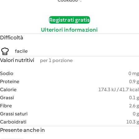
Cookidoo®.
Registrati gratis
Ulteriori informazioni
Difficoltà
facile
Valori nutritivi
per 1 porzione
Sodio
0 mg
Proteine
0.9 g
Calorie
174.3 kJ / 41.7 kcal
Grassi
0.1 g
Fibre
2.6 g
Grassi saturi
0 g
Carboidrati
10.3 g
Presente anche in