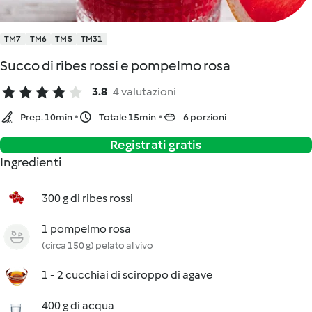
TM7
TM6
TM5
TM31
Succo di ribes rossi e pompelmo rosa
3.8
4 valutazioni
Prep. 10min
Totale 15min
6 porzioni
Registrati gratis
Ingredienti
300 g di ribes rossi
1 pompelmo rosa
(circa 150 g) pelato al vivo
1 - 2 cucchiai di sciroppo di agave
400 g di acqua