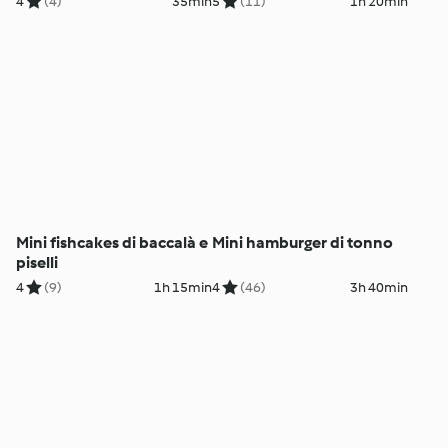
4
(4)
35min
5
(11)
1h 20min
Mini fishcakes di baccalà e
Mini hamburger di tonno
piselli
4
(9)
1h 15min
4
(46)
3h 40min