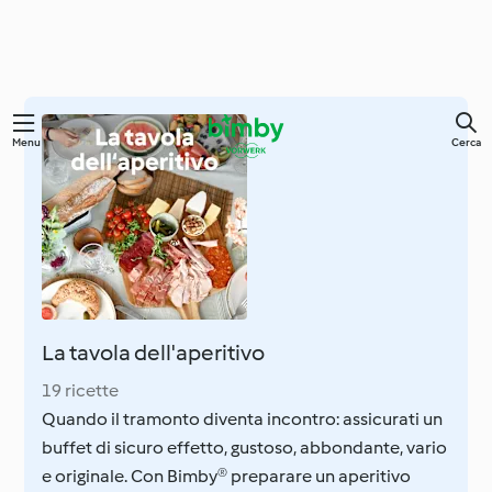
Vai
Menu
Cerca
al
contenuto
principale
La tavola dell'aperitivo
19 ricette
Quando il tramonto diventa incontro: assicurati un
buffet di sicuro effetto, gustoso, abbondante, vario
e originale. Con Bimby® preparare un aperitivo