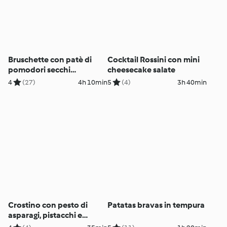
Bruschette con patè di
Cocktail Rossini con mini
pomodori secchi
cheesecake salate
all'arancio
4
(27)
4h 10min
5
(4)
3h 40min
Crostino con pesto di
Patatas bravas in tempura
asparagi, pistacchi e
ceviche di gamberi