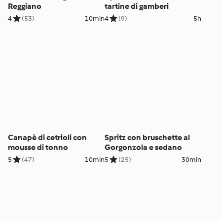
Reggiano
tartine di gamberi
4
(53)
10min
4
(9)
5h
Canapè di cetrioli con
Spritz con bruschette al
mousse di tonno
Gorgonzola e sedano
5
(47)
10min
5
(25)
30min