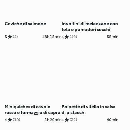
Ceviche di salmone
Involtini di melanzane con
feta e pomodori secchi
5
(4)
48h 15min
4
(40)
55min
Miniquiches di cavolo
Polpette di vitello in salsa
rosso e formaggio di capra
di pistacchi
4
(10)
1h 20min
4
(32)
40min