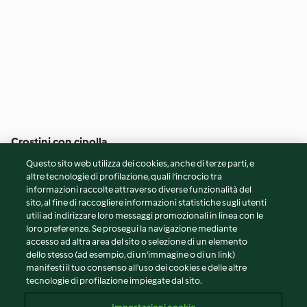
Crostini con cipolla
caramellata, filetto di
Questo sito web utilizza dei cookies, anche di terze parti, e
maiale e Camembert
5
(32)
1h
altre tecnologie di profilazione, quali l’incrocio tra
informazioni raccolte attraverso diverse funzionalità del
sito, al fine di raccogliere informazioni statistiche sugli utenti
© Copyright 2026
utili ad indirizzare loro messaggi promozionali in linea con le
loro preferenze. Se prosegui la navigazione mediante
Termini del servizio
accesso ad altra area del sito o selezione di un elemento
Informativa sulla privacy
dello stesso (ad esempio, di un'immagine o di un link)
Avvertenze generali
manifesti il tuo consenso all'uso dei cookies e delle altre
tecnologie di profilazione impiegate dal sito.
Note legali
Cookie