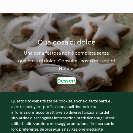
(vegan)
Qualcosa di dolce
Una cena festosa non è completa senza
qualcosa di dolce! Consulta i nostri dessert di
Natale.
Dessert
Questo sito web utilizza dei cookies, anche di terze parti, e
altre tecnologie di profilazione, quali l’incrocio tra
informazioni raccolte attraverso diverse funzionalità del
sito, al fine di raccogliere informazioni statistiche sugli utenti
© Copyright 2026
utili ad indirizzare loro messaggi promozionali in linea con le
loro preferenze. Se prosegui la navigazione mediante
Termini del servizio