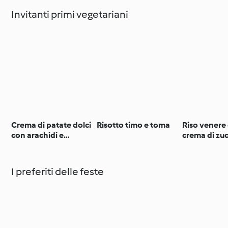
Invitanti primi vegetariani
Crema di patate dolci
Risotto timo e toma
Riso venere
con arachidi e
crema di zu
coriandolo
pistacchi
I preferiti delle feste