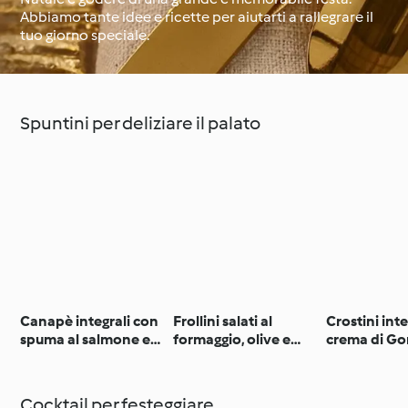
Abbiamo tante idee e ricette per aiutarti a rallegrare il
tuo giorno speciale.
Il giro del mondo con
Impara con
Cookidoo®
Cookidoo®
Spuntini per deliziare il palato
Canapè integrali con
Frollini salati al
Crostini int
spuma al salmone e
formaggio, olive e
crema di Go
uova di quaglia
pomodori secchi
e champag
Cocktail per festeggiare