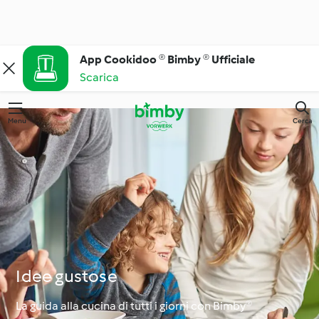
App Cookidoo ® Bimby ® Ufficiale
Scarica
Menu
Cerca
Idee gustose
La guida alla cucina di tutti i giorni con Bimby®