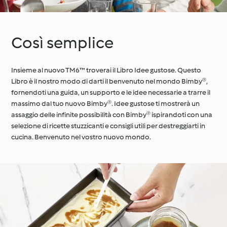
Così semplice
Insieme al nuovo TM6™ troverai il Libro Idee gustose. Questo
Libro è il nostro modo di darti il benvenuto nel mondo Bimby®,
fornendoti una guida, un supporto e le idee necessarie a trarre il
massimo dal tuo nuovo Bimby®. Idee gustose ti mostrerà un
assaggio delle infinite possibilità con Bimby® ispirandoti con una
selezione di ricette stuzzicanti e consigli utili per destreggiarti in
cucina. Benvenuto nel vostro nuovo mondo.