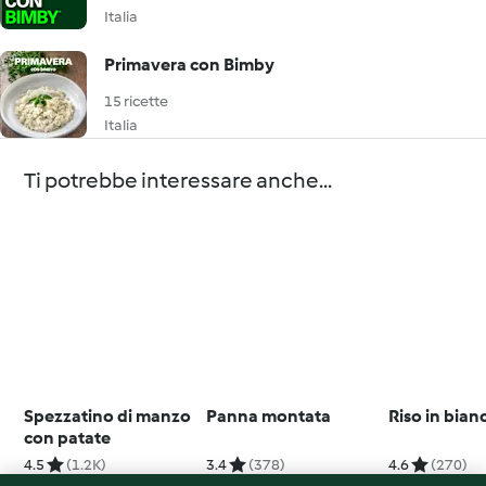
Italia
Primavera con Bimby
15 ricette
Italia
Ti potrebbe interessare anche...
Spezzatino di manzo
Panna montata
Riso in bian
con patate
4.5
(1.2K)
3.4
(378)
4.6
(270)