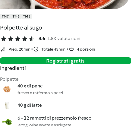
TM7
TM6
TM5
Polpette al sugo
4.6
1.8K valutazioni
Prep. 20min
Totale 45min
4 porzioni
Registrati gratis
Ingredienti
Polpette
40 g di pane
fresco o raffermo a pezzi
40 g di latte
6 - 12 rametti di prezzemolo fresco
le foglioline lavate e asciugate