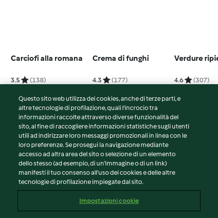
Carciofi alla romana
Crema di funghi
Verdure rip
3.5
(138)
4.3
(177)
4.6
(307)
Questo sito web utilizza dei cookies, anche di terze parti, e
altre tecnologie di profilazione, quali l’incrocio tra
informazioni raccolte attraverso diverse funzionalità del
sito, al fine di raccogliere informazioni statistiche sugli utenti
© Copyright 2026
utili ad indirizzare loro messaggi promozionali in linea con le
loro preferenze. Se prosegui la navigazione mediante
Termini del servizio
accesso ad altra area del sito o selezione di un elemento
Informativa sulla privacy
dello stesso (ad esempio, di un'immagine o di un link)
Avvertenze generali
manifesti il tuo consenso all'uso dei cookies e delle altre
tecnologie di profilazione impiegate dal sito.
Note legali
Cookie
Impostazioni cookie
Contenuto del rapporto