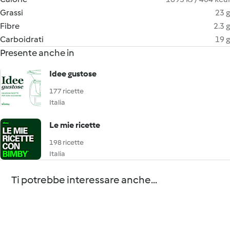
Grassi
23 g
Fibre
2.3 g
Carboidrati
19 g
Presente anche in
Idee gustose
177 ricette
Italia
Le mie ricette
198 ricette
Italia
Ti potrebbe interessare anche...