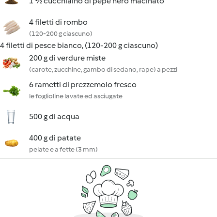
1 ½ cucchiaino di pepe nero macinato
4 filetti di rombo
(120-200 g ciascuno)
4 filetti di pesce bianco, (120-200 g ciascuno)
200 g di verdure miste
(carote, zucchine, gambo di sedano, rape) a pezzi
6 rametti di prezzemolo fresco
le foglioline lavate ed asciugate
500 g di acqua
400 g di patate
pelate e a fette (3 mm)