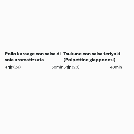
Pollo karaage con salsa di
Tsukune con salsa teriyaki
soia aromatizzata
(Polpettine giapponesi)
4
(24)
30min
5
(20)
40min