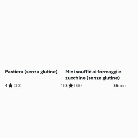
Pastiera (senza glutine)
Mini soufflè ai formaggi e
zucchine (senza glutine)
4
(10)
4h
3
(55)
35min