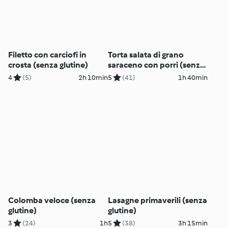
Filetto con carciofi in
Torta salata di grano
crosta (senza glutine)
saraceno con porri (senza
glutine)
4
(5)
2h 10min
5
(41)
1h 40min
Colomba veloce (senza
Lasagne primaverili (senza
glutine)
glutine)
3
(24)
1h
5
(38)
3h 15min