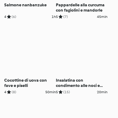
Salmone nanbanzuke
Pappardelle alla curcuma
con fagiolini e mandorle
4
(6)
1h
5
(7)
45min
Cocottine di uova con
Insalatina con
fave e piselli
condimento alle noci e
piadina alle erbe (per 2
4
(8)
50min
5
(15)
20min
persone)