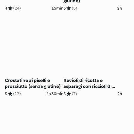
glutine)
4
(24)
15min
3
(8)
2h
Crostatine ai piselli e
Ravioli di ricotta e
prosciutto (senza glutine)
asparagi con riccioli di
tuorlo (senza glutine)
5
(17)
2h 30min
5
(7)
2h