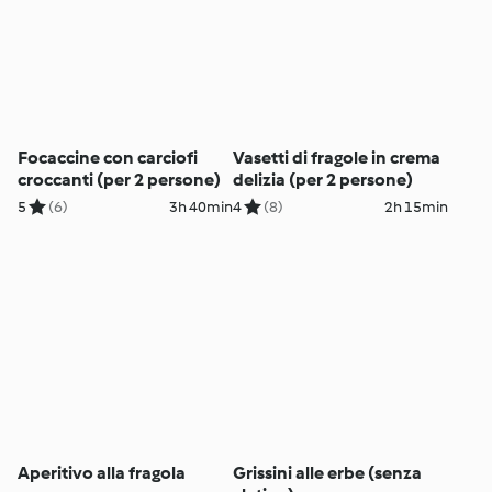
Focaccine con carciofi
Vasetti di fragole in crema
croccanti (per 2 persone)
delizia (per 2 persone)
5
(6)
3h 40min
4
(8)
2h 15min
Aperitivo alla fragola
Grissini alle erbe (senza