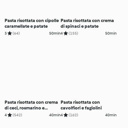
Pasta risottata con cipolle
Pasta risottata con crema
caramellate e patate
di spinaci e patate
3
(64)
50min
4
(155)
50min
Pasta risottata con crema
Pasta risottata con
di ceci, rosmarino e
cavolfiori e fagiolini
zafferano
4
(542)
40min
4
(162)
40min