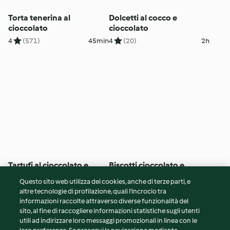
Torta tenerina al
Dolcetti al cocco e
cioccolato
cioccolato
4
(571)
45min
4
(20)
2h
Tartufi al cioccolato e
Biscotti cioccolato e
crema al Whisky
nocciole
Questo sito web utilizza dei cookies, anche di terze parti, e
4
(11)
1h 10min
4
(168)
35min
altre tecnologie di profilazione, quali l’incrocio tra
informazioni raccolte attraverso diverse funzionalità del
sito, al fine di raccogliere informazioni statistiche sugli utenti
© Copyright 2026
utili ad indirizzare loro messaggi promozionali in linea con le