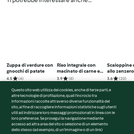
Ti potrebbe interessare anche...
Zuppa di verdure con
Riso integrale con
Scaloppine d
gnocchi di patate
macinato di carne e
allo zenzero
verdure
4.5
(4)
3.9
(8)
3.6
(20)
Questo sito web utilizza dei cookies, anche di terze parti, e
altre tecnologie di profilazione, quali l’incrocio tra
informazioni raccolte attraverso diverse funzionalità del
sito, al fine di raccogliere informazioni statistiche sugli utenti
© Copyright 2026
utili ad indirizzare loro messaggi promozionali in linea con le
loro preferenze. Se prosegui la navigazione mediante
Termini del servizio
accesso ad altra area del sito o selezione di un elemento
Informativa sulla privacy
dello stesso (ad esempio, di un'immagine o di un link)