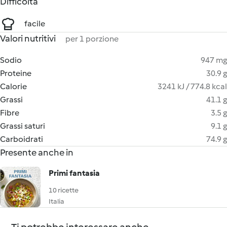
Difficoltà
facile
Valori nutritivi
per 1 porzione
Sodio
947 mg
Proteine
30.9 g
Calorie
3241 kJ / 774.8 kcal
Grassi
41.1 g
Fibre
3.5 g
Grassi saturi
9.1 g
Carboidrati
74.9 g
Presente anche in
Primi fantasia
10 ricette
Italia