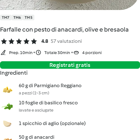
TM7
TM6
TM5
Farfalle con pesto di anacardi, olive e bresaola
4.8
57 valutazioni
Prep. 10min
Totale 30min
4 porzioni
Registrati gratis
Ingredienti
60 g di Parmigiano Reggiano
a pezzi (2-3 cm)
10 foglie di basilico fresco
lavate e asciugate
1 spicchio di aglio (opzionale)
50 g di anacardi