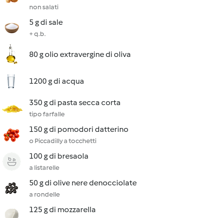
non salati
5 g di sale
+ q.b.
80 g olio extravergine di oliva
1200 g di acqua
350 g di pasta secca corta
tipo farfalle
150 g di pomodori datterino
o Piccadilly a tocchetti
100 g di bresaola
a listarelle
50 g di olive nere denocciolate
a rondelle
125 g di mozzarella