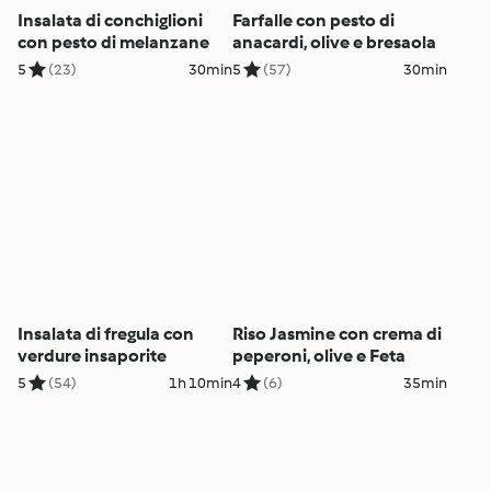
Insalata di conchiglioni
Farfalle con pesto di
con pesto di melanzane
anacardi, olive e bresaola
5
(23)
30min
5
(57)
30min
Insalata di fregula con
Riso Jasmine con crema di
verdure insaporite
peperoni, olive e Feta
5
(54)
1h 10min
4
(6)
35min