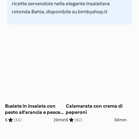
ricette servendole nella elegante insalatiera
rotonda Bahia, disponibile su bimbyshop.it
Busiate in insalata con
Calamarata con crema di
pesto all'arancia e pesce
peperoni
spada
5
(35)
20min
5
(82)
30min