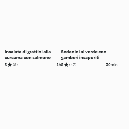
Insalata di grattini alla
Sedanini al verde con
curcuma con salmone
gamberi insaporiti
5
(8)
1h
5
(47)
30min