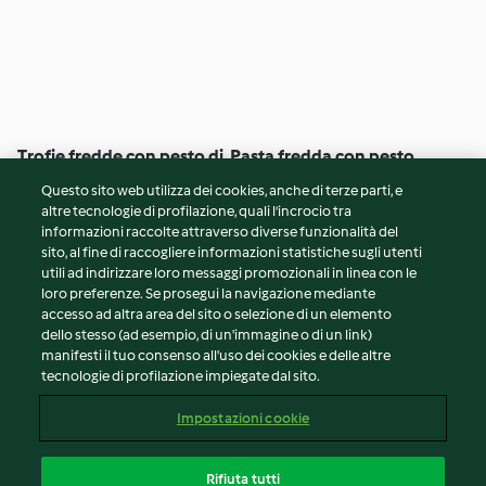
Trofie fredde con pesto di
Pasta fredda con pesto
avocado
alle erbe aromatiche,
Questo sito web utilizza dei cookies, anche di terze parti, e
tonno e pomodorini
4
(20)
30min
4
(35)
30min
altre tecnologie di profilazione, quali l’incrocio tra
informazioni raccolte attraverso diverse funzionalità del
sito, al fine di raccogliere informazioni statistiche sugli utenti
© Copyright 2026
utili ad indirizzare loro messaggi promozionali in linea con le
loro preferenze. Se prosegui la navigazione mediante
Termini del servizio
accesso ad altra area del sito o selezione di un elemento
Informativa sulla privacy
dello stesso (ad esempio, di un'immagine o di un link)
Avvertenze generali
manifesti il tuo consenso all'uso dei cookies e delle altre
tecnologie di profilazione impiegate dal sito.
Note legali
Cookie
Impostazioni cookie
Contenuto del rapporto
Recesso dal contratto
Rifiuta tutti