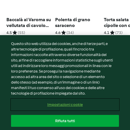
Baccalà al Varoma su
Polenta di grano
Torta salata
vellutata di cavolo
saraceno
cipolle con 
romano
autunnale
4.5
(55)
4.6
(34)
4.1
(73)
Questo sito web utilizza dei cookies, anche di terze parti, e
altre tecnologie di profilazione, quali l’incrocio tra
informazioni raccolte attraverso diverse funzionalità del
sito, al fine di raccogliere informazioni statistiche sugli utenti
© Copyright 2026
utili ad indirizzare loro messaggi promozionali in linea con le
loro preferenze. Se prosegui la navigazione mediante
Termini del servizio
accesso ad altra area del sito o selezione di un elemento
Informativa sulla privacy
dello stesso (ad esempio, di un'immagine o di un link)
Avvertenze generali
manifesti il tuo consenso all'uso dei cookies e delle altre
tecnologie di profilazione impiegate dal sito.
Note legali
Cookie
Impostazioni cookie
Contenuto del rapporto
Recesso dal contratto
Rifiuta tutti
Dichiarazione di accessibilità