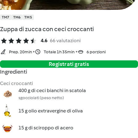
TM7
TM6
TM5
Zuppa di zucca con ceci croccanti
4.6
66 valutazioni
Prep. 20min
Totale 1h 35min
6 porzioni
Registrati gratis
Ingredienti
Ceci croccanti
400 g di ceci bianchi in scatola
sgocciolati (peso netto)
15 g olio extravergine di oliva
15 g di sciroppo di acero