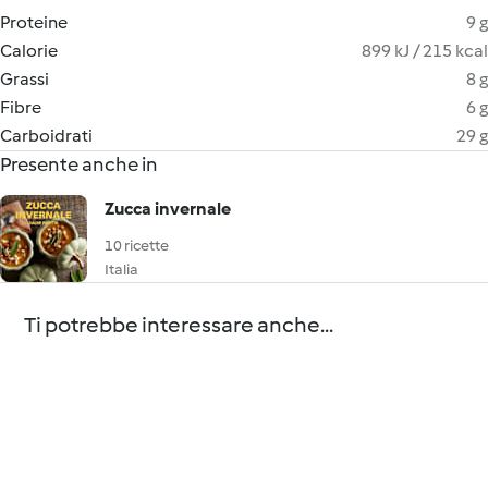
Proteine
9 g
Calorie
899 kJ / 215 kcal
Grassi
8 g
Fibre
6 g
Carboidrati
29 g
Presente anche in
Zucca invernale
10 ricette
Italia
Ti potrebbe interessare anche...