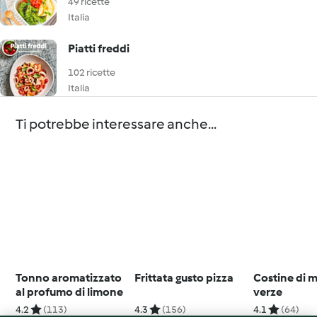
49 ricette
Italia
Piatti freddi
102 ricette
Italia
Ti potrebbe interessare anche...
Tonno aromatizzato
Frittata gusto pizza
Costine di m
al profumo di limone
verze
4.2
(113)
4.3
(156)
4.1
(64)