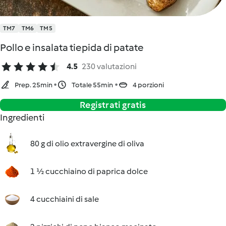
TM7
TM6
TM5
Pollo e insalata tiepida di patate
4.5
230 valutazioni
Prep. 25min
Totale 55min
4 porzioni
Registrati gratis
Ingredienti
80 g di olio extravergine di oliva
1 ½ cucchiaino di paprica dolce
4 cucchiaini di sale