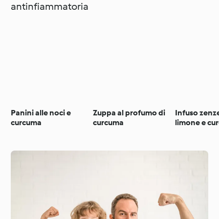
antinfiammatoria
Panini alle noci e
Zuppa al profumo di
Infuso zenz
curcuma
curcuma
limone e cu