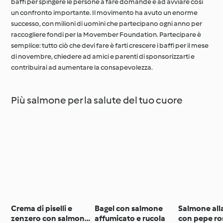
baffi per spingere le persone a fare domande e ad avviare così
un confronto importante. Il movimento ha avuto un enorme
successo, con milioni di uomini che partecipano ogni anno per
raccogliere fondi per la Movember Foundation. Partecipare è
semplice: tutto ciò che devi fare è farti crescere i baffi per il mese
di novembre, chiedere ad amici e parenti di sponsorizzarti e
contribuirai ad aumentare la consapevolezza.
Più salmone per la salute del tuo cuore
Crema di piselli e
Bagel con salmone
Salmone all
zenzero con salmone
affumicato e rucola
con pepe ro