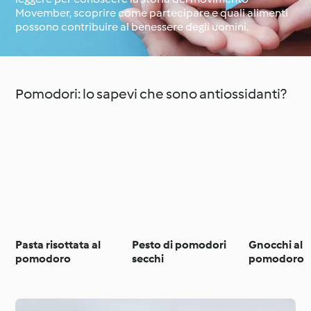
Movember, scoprire come partecipare e quali alimenti
possono contribuire al benessere degli uomini.
Il giro del mondo con
Impara con
Cookidoo®
Cookidoo®
Pomodori: lo sapevi che sono antiossidanti?
Pasta risottata al
Pesto di pomodori
Gnocchi al
pomodoro
secchi
pomodoro