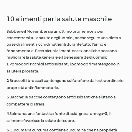
al limone e broccoli
zenzero
10 alimenti per la salute maschile
Sebbene il Movember sia un ottimo promemoria per
concentrarsi sulla salute degli uomini, anche seguire una dieta a
base di alimenti ricchi di nutrienti durante tutto l’anno è
fondamentale. Ecco alcuni alimenti eccezionali che possono
migliorare la salute generale e il benessere degli uomini:
Pomodori: ricchi di antiossidanti, i pomodori mantengono in
salute la prostata.
Broccoli: i broccoli contengono sulforafano dalle straordinarie
proprietà antinfiammatorie.
Bacche: le bacche contengono antiossidanti che aiutano a
combattere lo stress.
Salmone: una fantastica fonte di acidi grassi omega-3, il
salmone favorisce la salute del cuore.
Curcuma: la curcuma contiene curcumina che ha proprietà