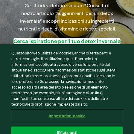
Cerchi idee detox e salutari? Consulta il
nostro articolo “Suggerimenti per un detox
invernale” e scopri indicazioni su ingredienti
nutrienti e ricchi di vitamine e ricette speciali.
Cerca ispirazione per il tuo detox invernale
Questo sito web utilizza dei cookies, anche di terze parti, e
altre tecnologie di profilazione, quali l’incrocio tra
informazioni raccolte attraverso diverse funzionalità del
sito, al fine di raccogliere informazioni statistiche sugli utenti
© Copyright 2026
utili ad indirizzare loro messaggi promozionali in linea con le
loro preferenze. Se prosegui la navigazione mediante
Termini del servizio
accesso ad altra area del sito o selezione di un elemento
Informativa sulla privacy
dello stesso (ad esempio, di un'immagine o di un link)
Avvertenze generali
manifesti il tuo consenso all'uso dei cookies e delle altre
tecnologie di profilazione impiegate dal sito.
Note legali
Cookie
Impostazioni cookie
Contenuto del rapporto
Recesso dal contratto
Rifiuta tutti