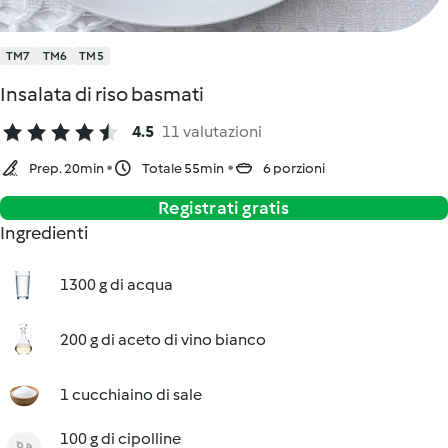
TM7
TM6
TM5
Insalata di riso basmati
4.5
11 valutazioni
Prep. 20min
Totale 55min
6 porzioni
Registrati gratis
Ingredienti
1300 g di acqua
200 g di aceto di vino bianco
1 cucchiaino di sale
100 g di cipolline