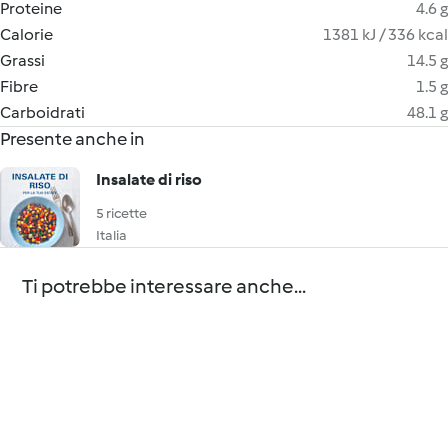
Proteine
4.6 g
Calorie
1381 kJ / 336 kcal
Grassi
14.5 g
Fibre
1.5 g
Carboidrati
48.1 g
Presente anche in
Insalate di riso
5 ricette
Italia
Ti potrebbe interessare anche...