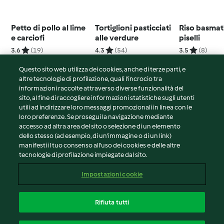
Petto di pollo al lime
Tortiglioni pasticciati
Riso basmati
e carciofi
alle verdure
piselli
3.6
(19)
4.3
(54)
3.5
(8)
Questo sito web utilizza dei cookies, anche di terze parti, e
altre tecnologie di profilazione, quali l’incrocio tra
informazioni raccolte attraverso diverse funzionalità del
sito, al fine di raccogliere informazioni statistiche sugli utenti
© Copyright 2026
utili ad indirizzare loro messaggi promozionali in linea con le
loro preferenze. Se prosegui la navigazione mediante
Termini del servizio
accesso ad altra area del sito o selezione di un elemento
Informativa sulla privacy
dello stesso (ad esempio, di un'immagine o di un link)
Avvertenze generali
manifesti il tuo consenso all'uso dei cookies e delle altre
tecnologie di profilazione impiegate dal sito.
Note legali
Cookie
Impostazioni cookie
Contenuto del rapporto
Recesso dal contratto
Rifiuta tutti
Dichiarazione di accessibilità