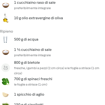
1 cucchiaino raso di sale
preferibilmente integrale
10 g olio extravergine di oliva
Ripieno
500 g di acqua
1 ½ cucchiaino di sale
preferibilmente integrale
800 g di bietole
fresche, i gambi a pezzi (2 cm circa) e le foglie a strisce (1 cm
circa)
700 g di spinaci freschi
le foglie a strisce (1 cm)
1 spicchio di aglio
150 g di cipollotti