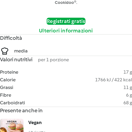
Cookidoo®.
Registrati gratis
Ulteriori informazioni
Difficoltà
media
Valori nutritivi
per 1 porzione
Proteine
17 g
Calorie
1766 kJ / 422 kcal
Grassi
11 g
Fibre
6 g
Carboidrati
68 g
Presente anche in
Vegan