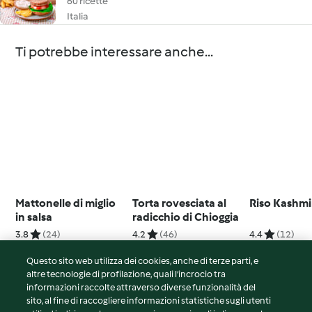
60 ricette
Italia
Ti potrebbe interessare anche...
Mattonelle di miglio
Torta rovesciata al
Riso Kashmi
in salsa
radicchio di Chioggia
3.8
(24)
4.2
(46)
4.4
(12)
Questo sito web utilizza dei cookies, anche di terze parti, e
altre tecnologie di profilazione, quali l’incrocio tra
informazioni raccolte attraverso diverse funzionalità del
sito, al fine di raccogliere informazioni statistiche sugli utenti
© Copyright 2026