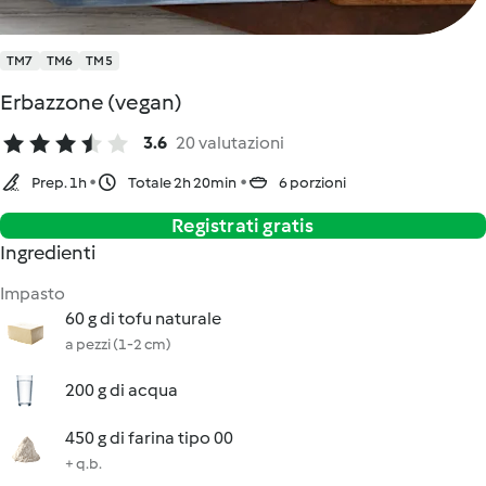
TM7
TM6
TM5
Erbazzone (vegan)
3.6
20 valutazioni
Prep. 1h
Totale 2h 20min
6 porzioni
Registrati gratis
Ingredienti
Impasto
60 g di tofu naturale
a pezzi (1-2 cm)
200 g di acqua
450 g di farina tipo 00
+ q.b.