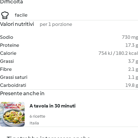
Difficoltà
facile
Valori nutritivi
per 1 porzione
Sodio
730 mg
Proteine
17.3 g
Calorie
754 kJ / 180.2 kcal
Grassi
3.7 g
Fibre
2.1 g
Grassi saturi
1.1 g
Carboidrati
19.8 g
Presente anche in
A tavola in 30 minuti
6 ricette
Italia