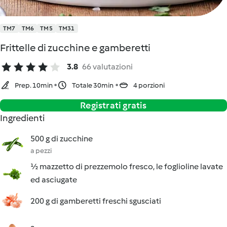
TM7
TM6
TM5
TM31
Frittelle di zucchine e gamberetti
3.8
66 valutazioni
Prep. 10min
Totale 30min
4 porzioni
Registrati gratis
Ingredienti
500 g di zucchine
a pezzi
½ mazzetto di prezzemolo fresco, le foglioline lavate
ed asciugate
200 g di gamberetti freschi sgusciati