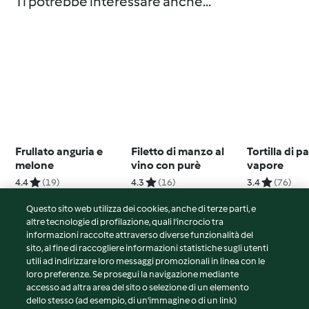
Ti potrebbe interessare anche...
Frullato anguria e
Filetto di manzo al
Tortilla di p
melone
vino con purè
vapore
4.4
(19)
4.3
(16)
3.4
(76)
Questo sito web utilizza dei cookies, anche di terze parti, e
altre tecnologie di profilazione, quali l’incrocio tra
informazioni raccolte attraverso diverse funzionalità del
sito, al fine di raccogliere informazioni statistiche sugli utenti
© Copyright 2026
utili ad indirizzare loro messaggi promozionali in linea con le
loro preferenze. Se prosegui la navigazione mediante
Termini del servizio
accesso ad altra area del sito o selezione di un elemento
Informativa sulla privacy
dello stesso (ad esempio, di un'immagine o di un link)