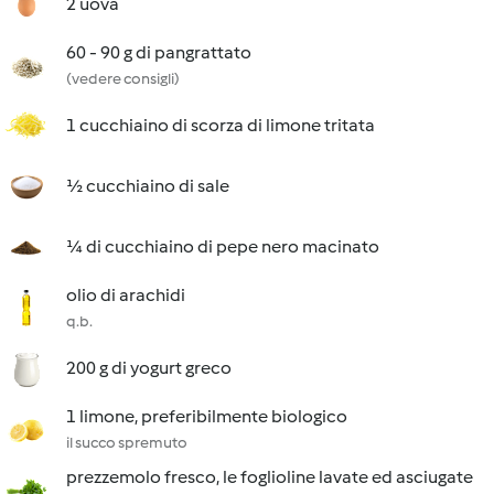
2 uova
60 - 90 g di pangrattato
(vedere consigli)
1 cucchiaino di scorza di limone tritata
½ cucchiaino di sale
¼ di cucchiaino di pepe nero macinato
olio di arachidi
q.b.
200 g di yogurt greco
1 limone, preferibilmente biologico
il succo spremuto
prezzemolo fresco, le foglioline lavate ed asciugate