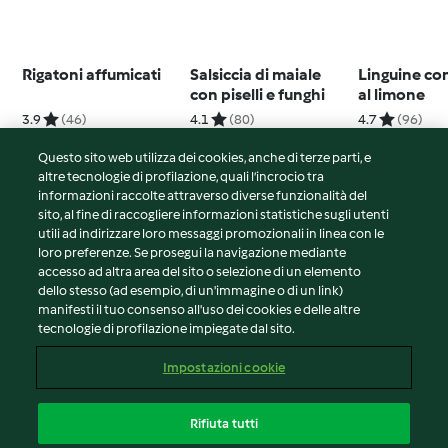
Rigatoni affumicati
Salsiccia di maiale
Linguine co
con piselli e funghi
al limone
3.9
(46)
4.1
(80)
4.7
(96)
Questo sito web utilizza dei cookies, anche di terze parti, e
altre tecnologie di profilazione, quali l’incrocio tra
informazioni raccolte attraverso diverse funzionalità del
sito, al fine di raccogliere informazioni statistiche sugli utenti
© Copyright 2026
utili ad indirizzare loro messaggi promozionali in linea con le
loro preferenze. Se prosegui la navigazione mediante
Termini del servizio
accesso ad altra area del sito o selezione di un elemento
Informativa sulla privacy
dello stesso (ad esempio, di un'immagine o di un link)
Avvertenze generali
manifesti il tuo consenso all'uso dei cookies e delle altre
tecnologie di profilazione impiegate dal sito.
Note legali
Cookie
Impostazioni cookie
Contenuto del rapporto
Recesso dal contratto
Rifiuta tutti
Dichiarazione di accessibilità