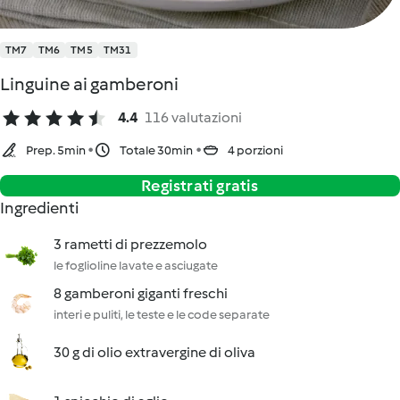
TM7
TM6
TM5
TM31
Linguine ai gamberoni
4.4
116 valutazioni
Prep. 5min
Totale 30min
4 porzioni
Registrati gratis
Ingredienti
3 rametti di prezzemolo
le foglioline lavate e asciugate
8 gamberoni giganti freschi
interi e puliti, le teste e le code separate
30 g di olio extravergine di oliva