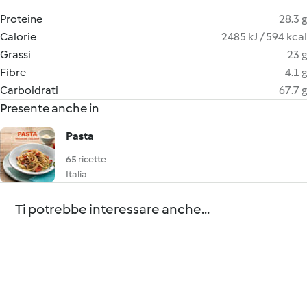
Proteine
28.3 g
Calorie
2485 kJ / 594 kcal
Grassi
23 g
Fibre
4.1 g
Carboidrati
67.7 g
Presente anche in
Pasta
65 ricette
Italia
Ti potrebbe interessare anche...