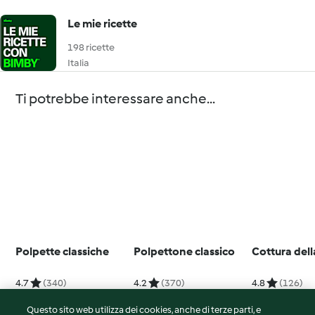
Le mie ricette
198 ricette
Italia
Ti potrebbe interessare anche...
Polpette classiche
Polpettone classico
Cottura dell
4.7
(340)
4.2
(370)
4.8
(126)
Questo sito web utilizza dei cookies, anche di terze parti, e