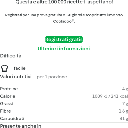
Questa e altre 100 000 ricette ti aspettano!
Registrati per una prova gratuita di 30 giorni e scopri tutto il mondo
Cookidoo®.
Registrati gratis
Ulteriori informazioni
Difficoltà
facile
Valori nutritivi
per 1 porzione
Proteine
4 g
Calorie
1009 kJ / 241 kcal
Grassi
7 g
Fibre
1.6 g
Carboidrati
41 g
Presente anche in