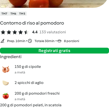
TM7
TM6
TM5
Contorno di riso al pomodoro
4.4
133 valutazioni
Prep. 10min
Totale 30min
8 porzioni
Registrati gratis
Ingredienti
150 g di cipolle
a metà
2 spicchi di aglio
200 g di pomodori freschi
a metà
200 g di pomodori pelati, in scatola