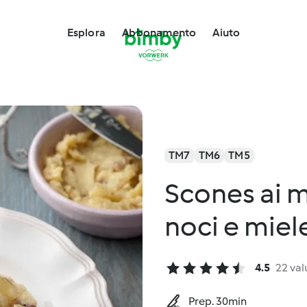
Esplora
Abbonamento
Aiuto
TM7
TM6
TM5
Scones ai mi
noci e miel
4.5
22 val
Prep. 30min