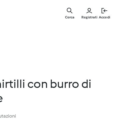
Vai
al
Cerca
Registrati
Accedi
contenut
principal
rtilli con burro di
e
utazioni