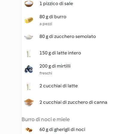
1 pizzico di sale
80 g di burro
a pezzi
80 g di zucchero semolato
150 g di latte intero
200 g di mirtilli
freschi
2 cucchiai di latte
2 cucchiai di zucchero di canna
Burro di noci e miele
60 g di gherigli di noci