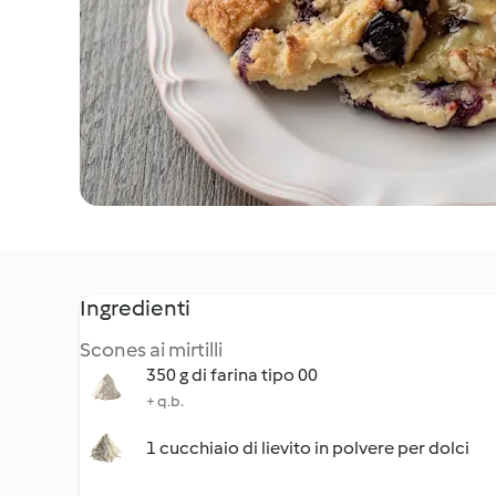
Ingredienti
Scones ai mirtilli
350 g di farina tipo 00
+ q.b.
1 cucchiaio di lievito in polvere per dolci