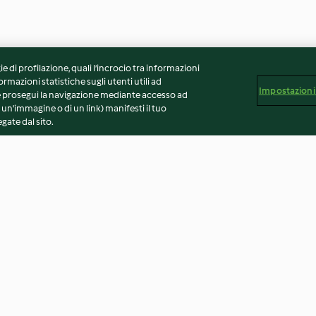
ie di profilazione, quali l’incrocio tra informazioni
ormazioni statistiche sugli utenti utili ad
Impostazioni
 Se prosegui la navigazione mediante accesso ad
 un'immagine o di un link) manifesti il tuo
gate dal sito.
el,
Chips di quinoa e semi di chia
Infuso menta e l
ganoush con
3.1
(13)
4.5
(4)