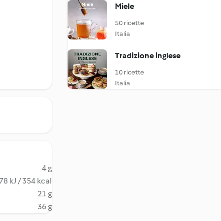
Miele
50 ricette
Italia
Tradizione inglese
10 ricette
Italia
4 g
78 kJ / 354 kcal
21 g
36 g