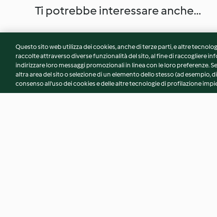
Ti potrebbe interessare anche...
Questo sito web utilizza dei cookies, anche di terze parti, e altre tecnolog
raccolte attraverso diverse funzionalità del sito, al fine di raccogliere inf
indirizzare loro messaggi promozionali in linea con le loro preferenze.
altra area del sito o selezione di un elemento dello stesso (ad esempio, di
consenso all'uso dei cookies e delle altre tecnologie di profilazione impie
Torta banane, bacche di goji e
Club Sandwich falaf
mandorle
pomodorini, baba
patate
4.0
(8)
3.6
(9)