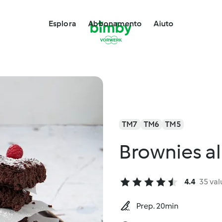
Esplora
Abbonamento
Aiuto
TM7
TM6
TM5
Brownies al
4.4
35 val
Prep. 20min