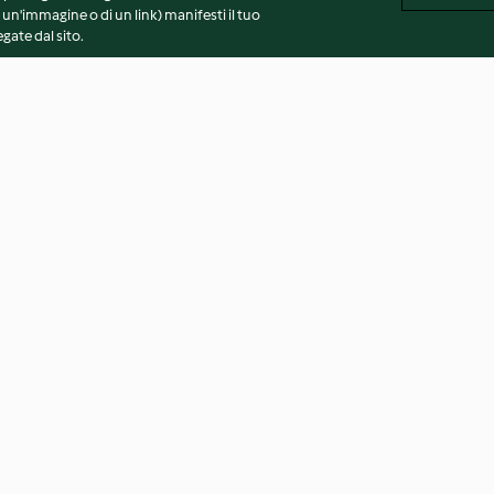
 un'immagine o di un link) manifesti il tuo
gate dal sito.
emi di chia
Quadrotti dolci di frutta,
Crostini di pane
verdura e avena
noci con lardo e
3.0
(6)
4.6
(14)
vvertenze generali
Note legali
Cookie
Contenuto del 