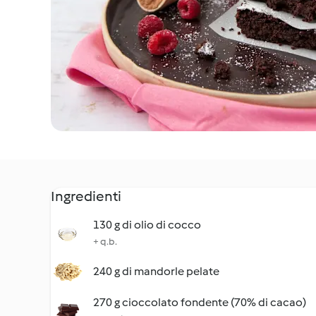
Ingredienti
130 g di olio di cocco
+ q.b.
240 g di mandorle pelate
270 g cioccolato fondente (70% di cacao)