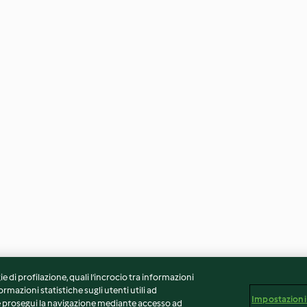
ie di profilazione, quali l’incrocio tra informazioni
ormazioni statistiche sugli utenti utili ad
Impostazioni
 Se prosegui la navigazione mediante accesso ad