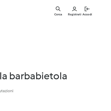
Vai
al
Cerca
Registrati
Accedi
contenut
principal
la barbabietola
utazioni