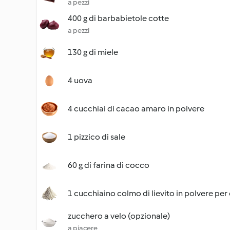
a pezzi
400 g di barbabietole cotte
a pezzi
130 g di miele
4 uova
4 cucchiai di cacao amaro in polvere
1 pizzico di sale
60 g di farina di cocco
1 cucchiaino colmo di lievito in polvere per 
zucchero a velo (opzionale)
a piacere