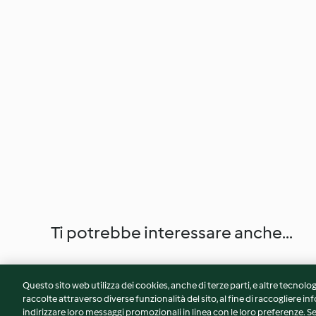
Ti potrebbe interessare anche...
Questo sito web utilizza dei cookies, anche di terze parti, e altre tecnolog
raccolte attraverso diverse funzionalità del sito, al fine di raccogliere inf
indirizzare loro messaggi promozionali in linea con le loro preferenze.