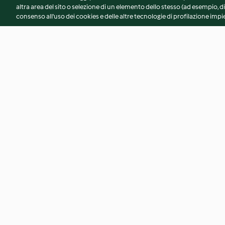
altra area del sito o selezione di un elemento dello stesso (ad esempio, di
consenso all'uso dei cookies e delle altre tecnologie di profilazione impie
Club Sandwich falafel,
Chips di quinoa e s
pomodorini, babaganoush con
patate
3.6
(9)
3.1
(13)
© Copyright 2026
Termini del servizio
Informativa sulla privacy
A
Dichiarazione di accessibilità