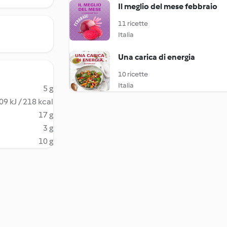
Il meglio del mese febbraio
11 ricette
Italia
Una carica di energia
10 ricette
Italia
5 g
09 kJ / 218 kcal
17 g
3 g
10 g