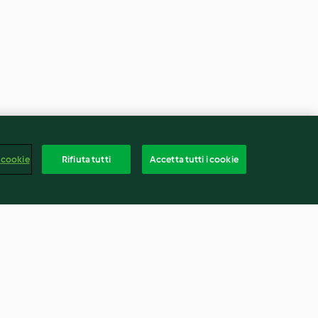
 cookie
Rifiuta tutti
Accetta tutti i cookie
a salsa di
Crostatine ai piselli e
prosciutto (senza glutine)