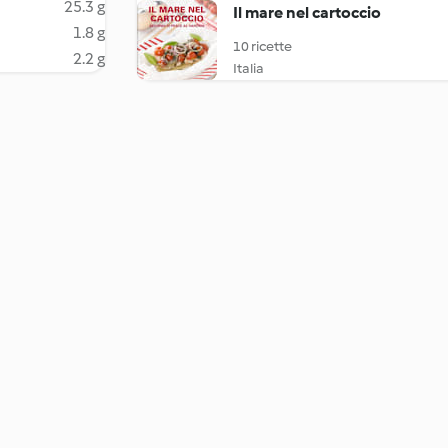
25.3 g
Il mare nel cartoccio
1.8 g
10 ricette
2.2 g
Italia