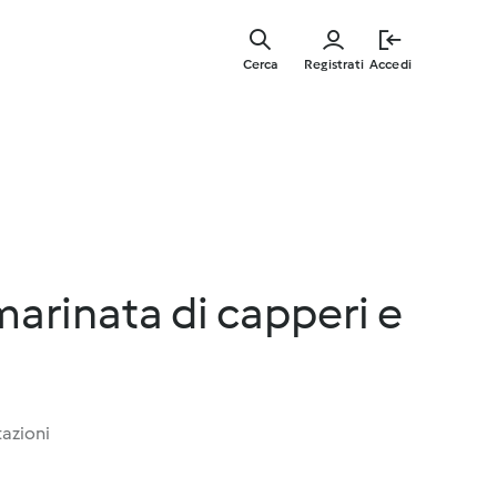
Vai
al
Cerca
Registrati
Accedi
contenut
principal
marinata di capperi e
tazioni