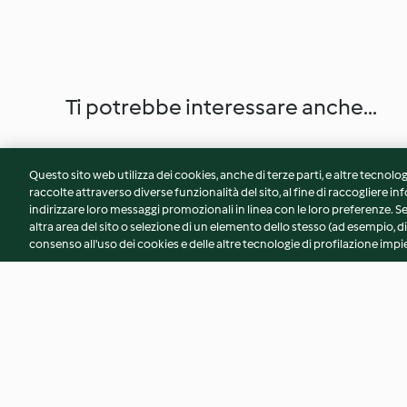
Ti potrebbe interessare anche...
Questo sito web utilizza dei cookies, anche di terze parti, e altre tecnolog
raccolte attraverso diverse funzionalità del sito, al fine di raccogliere inf
indirizzare loro messaggi promozionali in linea con le loro preferenze.
altra area del sito o selezione di un elemento dello stesso (ad esempio, di
consenso all'uso dei cookies e delle altre tecnologie di profilazione impie
Insalata di pollo e carciofi
Bocconcini di maial
all'arancia
frutta secca