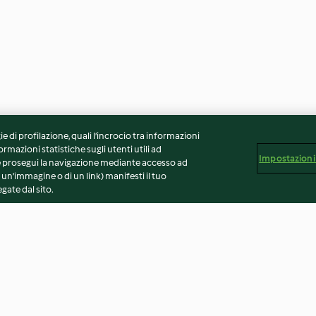
ie di profilazione, quali l’incrocio tra informazioni
ormazioni statistiche sugli utenti utili ad
Impostazioni
 Se prosegui la navigazione mediante accesso ad
 un'immagine o di un link) manifesti il tuo
gate dal sito.
e yogurt e
Involtini di lonza, radicchio e
Tonno fresco all
pancetta
fragole