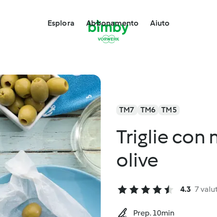
Esplora
Abbonamento
Aiuto
TM7
TM6
TM5
Triglie con 
olive
4.3
7 valu
Prep. 10min