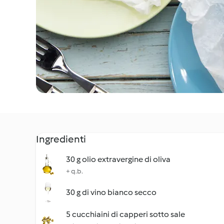
Ingredienti
30 g olio extravergine di oliva
+ q.b.
30 g di vino bianco secco
5 cucchiaini di capperi sotto sale