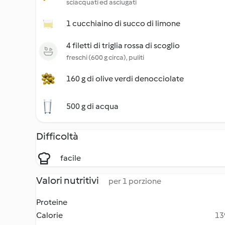
sciacquati ed asciugati
1 cucchiaino di succo di limone
4 filetti di triglia rossa di scoglio
freschi (600 g circa), puliti
160 g di olive verdi denocciolate
500 g di acqua
Difficoltà
facile
Valori nutritivi
per 1 porzione
Proteine
Calorie
13