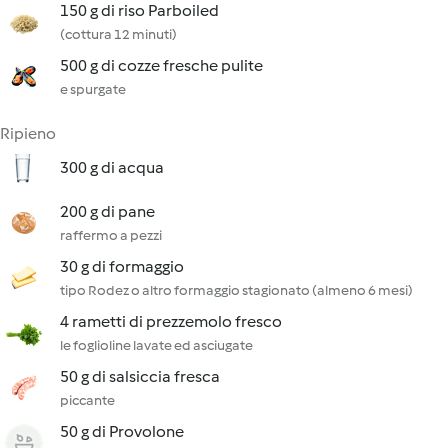
150 g di riso Parboiled
(cottura 12 minuti)
500 g di cozze fresche pulite
e spurgate
Ripieno
300 g di acqua
200 g di pane
raffermo a pezzi
30 g di formaggio
tipo Rodez o altro formaggio stagionato (almeno 6 mesi)
4 rametti di prezzemolo fresco
le foglioline lavate ed asciugate
50 g di salsiccia fresca
piccante
50 g di Provolone