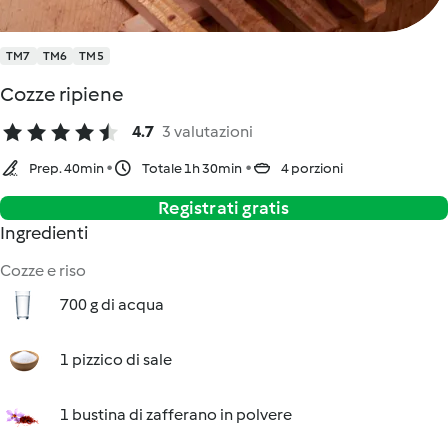
TM7
TM6
TM5
Cozze ripiene
4.7
3 valutazioni
Prep. 40min
Totale 1h 30min
4 porzioni
Registrati gratis
Ingredienti
Cozze e riso
700 g di acqua
1 pizzico di sale
1 bustina di zafferano in polvere