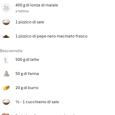
400 g di lonza di maiale
a fettine
1 pizzico di sale
1 pizzico di pepe nero macinato fresco
Besciamella
500 g di latte
50 g di farina
20 g di burro
½ - 1 cucchiaino di sale