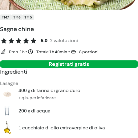
TM7
TM6
TM5
Sagne chine
5.0
2 valutazioni
Prep. 1h
Totale 1h 40min
8 porzioni
Registrati gratis
Ingredienti
Lasagne
400 g di farina di grano duro
+ q.b. per infarinare
200 g di acqua
1 cucchiaio di olio extravergine di oliva