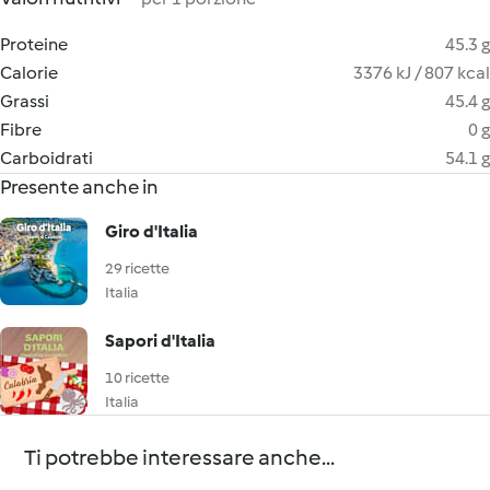
Proteine
45.3 g
Calorie
3376 kJ / 807 kcal
Grassi
45.4 g
Fibre
0 g
Carboidrati
54.1 g
Presente anche in
Giro d'Italia
29 ricette
Italia
Sapori d'Italia
10 ricette
Italia
Ti potrebbe interessare anche...