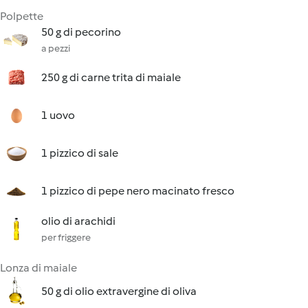
Polpette
50 g di pecorino
a pezzi
250 g di carne trita di maiale
1 uovo
1 pizzico di sale
1 pizzico di pepe nero macinato fresco
olio di arachidi
per friggere
Lonza di maiale
50 g di olio extravergine di oliva