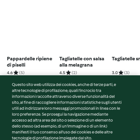
Pappardelle ripiene
Tagliatelle con salsa
Tagliatelle 
di piselli
alla melagrana
4.6
(5)
4.5
(2)
3.0
(3)
Questo sito web utilizza dei cookies, anche di terze parti, e
altre tecnologie di profilazione, quali l’incrocio tra
informazioni raccolte attraverso diverse funzionalità del
sito, al fine di raccogliere informazioni statistiche sugli utenti
© Copyright 2026
utili ad indirizzare loro messaggi promozionali in linea con le
loro preferenze. Se prosegui la navigazione mediante
Termini del servizio
accesso ad altra area del sito o selezione di un elemento
Informativa sulla privacy
dello stesso (ad esempio, di un'immagine o di un link)
Avvertenze generali
manifesti il tuo consenso all'uso dei cookies e delle altre
tecnologie di profilazione impiegate dal sito.