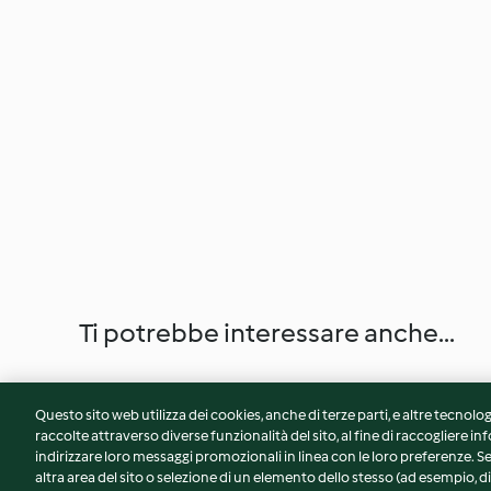
Ti potrebbe interessare anche...
Questo sito web utilizza dei cookies, anche di terze parti, e altre tecnolog
raccolte attraverso diverse funzionalità del sito, al fine di raccogliere inf
indirizzare loro messaggi promozionali in linea con le loro preferenze.
altra area del sito o selezione di un elemento dello stesso (ad esempio, di