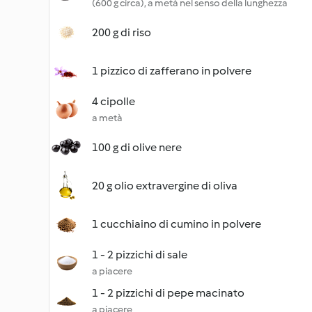
(600 g circa), a metà nel senso della lunghezza
200 g di riso
1 pizzico di zafferano in polvere
4 cipolle
a metà
100 g di olive nere
20 g olio extravergine di oliva
1 cucchiaino di cumino in polvere
1 - 2 pizzichi di sale
a piacere
1 - 2 pizzichi di pepe macinato
a piacere