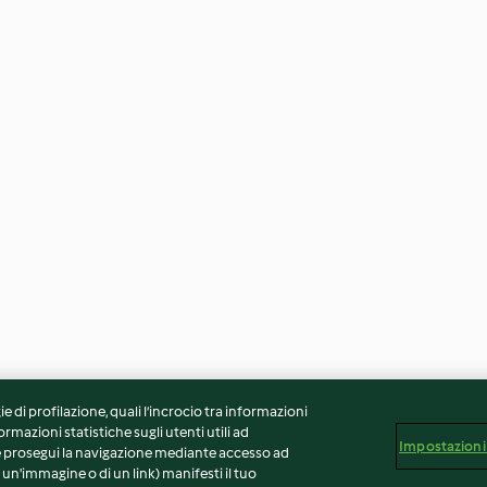
ie di profilazione, quali l’incrocio tra informazioni
ormazioni statistiche sugli utenti utili ad
Impostazioni
 Se prosegui la navigazione mediante accesso ad
 un'immagine o di un link) manifesti il tuo