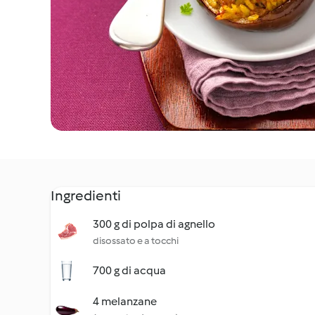
Ingredienti
300 g di polpa di agnello
disossato e a tocchi
700 g di acqua
4 melanzane