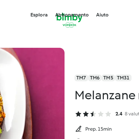
Esplora
Abbonamento
Aiuto
TM7
TM6
TM5
TM31
Melanzane r
2.4
8 valu
Prep. 15min