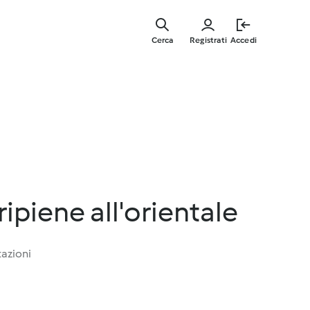
Vai
al
Cerca
Registrati
Accedi
contenut
principal
ipiene all'orientale
tazioni