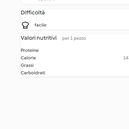
Difficoltà
facile
Valori nutritivi
per 1 pezzo
Proteine
Calorie
14
Grassi
Carboidrati