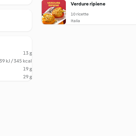
Verdure ripiene
10 ricette
Italia
13 g
39 kJ / 345 kcal
19 g
29 g