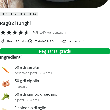
TM7
TM6
TM5
TM31
Ragù di funghi
4.4
149 valutazioni
Prep. 15min
Totale 1h 10min
6 porzioni
Registrati gratis
Ingredienti
50 g di carota
pelata e a pezzi (2-3 cm)
50 g di cipolla
in quarti
50 g di gambo di sedano
a pezzi (2-3 cm)
1 spicchio di aglio