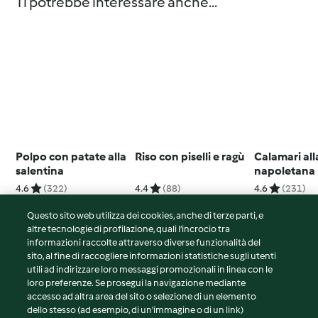
Ti potrebbe interessare anche...
Polpo con patate alla
Riso con piselli e ragù
Calamari all
salentina
napoletana
4.6
(322)
4.4
(88)
4.6
(231)
Questo sito web utilizza dei cookies, anche di terze parti, e
altre tecnologie di profilazione, quali l’incrocio tra
informazioni raccolte attraverso diverse funzionalità del
sito, al fine di raccogliere informazioni statistiche sugli utenti
© Copyright 2026
utili ad indirizzare loro messaggi promozionali in linea con le
loro preferenze. Se prosegui la navigazione mediante
Termini del servizio
accesso ad altra area del sito o selezione di un elemento
Informativa sulla privacy
dello stesso (ad esempio, di un'immagine o di un link)