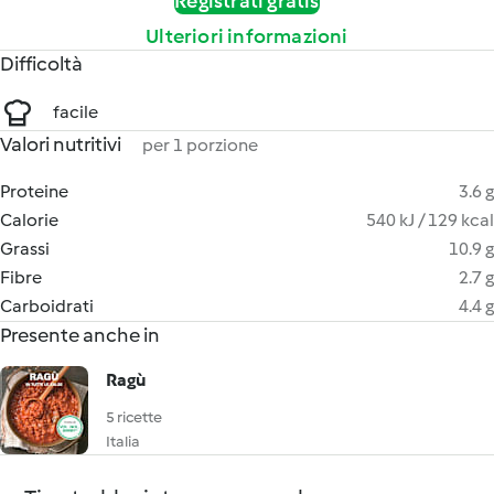
Registrati gratis
Ulteriori informazioni
Difficoltà
facile
Valori nutritivi
per 1 porzione
Proteine
3.6 g
Calorie
540 kJ / 129 kcal
Grassi
10.9 g
Fibre
2.7 g
Carboidrati
4.4 g
Presente anche in
Ragù
5 ricette
Italia