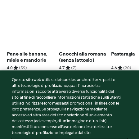
Pane alle banane,
Gnocchi alla romana
Pastaragia
miele e mandorle
(senza lattosio)
4.0
(59)
4.7
(7)
4.6
(20)
Questo sito web utilizza dei cookies, anche di terze parti, e
altre tecnologie di profilazione, quali l’incrocio tra
informazioni raccolte attraverso diverse funzionalità del
sito, al fine di raccogliere informazioni statistiche sugli utenti
© Copyright 2026
utili ad indirizzare loro messaggi promozionali in linea con le
loro preferenze. Se prosegui la navigazione mediante
Termini del servizio
accesso ad altra area del sito o selezione di un elemento
Informativa sulla privacy
dello stesso (ad esempio, di un'immagine o di un link)
Avvertenze generali
manifesti il tuo consenso all'uso dei cookies e delle altre
tecnologie di profilazione impiegate dal sito.
Note legali