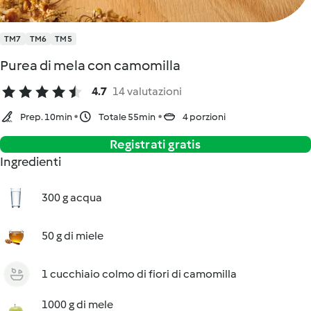
TM7
TM6
TM5
Purea di mela con camomilla
4.7
14 valutazioni
Prep. 10min
Totale 55min
4 porzioni
Registrati gratis
Ingredienti
300 g acqua
50 g di miele
1 cucchiaio colmo di fiori di camomilla
1000 g di mele