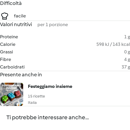
Difficoltà
facile
Valori nutritivi
per 1 porzione
Proteine
1 g
Calorie
598 kJ / 143 kcal
Grassi
0 g
Fibre
4 g
Carboidrati
37 g
Presente anche in
Festeggiamo insieme
15 ricette
Italia
Ti potrebbe interessare anche...