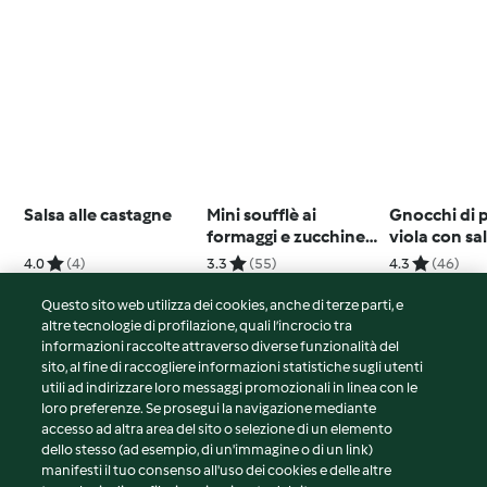
Salsa alle castagne
Mini soufflè ai
Gnocchi di 
formaggi e zucchine
viola con sal
(senza glutine)
pepe rosa (p
4.0
(4)
3.3
(55)
4.3
(46)
persone)
Questo sito web utilizza dei cookies, anche di terze parti, e
altre tecnologie di profilazione, quali l’incrocio tra
informazioni raccolte attraverso diverse funzionalità del
sito, al fine di raccogliere informazioni statistiche sugli utenti
© Copyright 2026
utili ad indirizzare loro messaggi promozionali in linea con le
loro preferenze. Se prosegui la navigazione mediante
Termini del servizio
accesso ad altra area del sito o selezione di un elemento
Informativa sulla privacy
dello stesso (ad esempio, di un'immagine o di un link)
Avvertenze generali
manifesti il tuo consenso all'uso dei cookies e delle altre