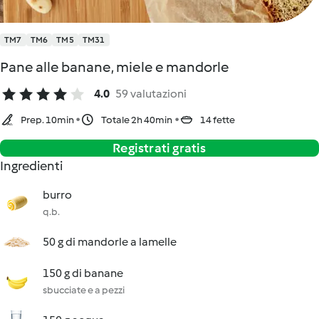
TM7
TM6
TM5
TM31
Pane alle banane, miele e mandorle
4.0
59 valutazioni
Prep. 10min
Totale 2h 40min
14 fette
Registrati gratis
Ingredienti
burro
q.b.
50 g di mandorle a lamelle
150 g di banane
sbucciate e a pezzi