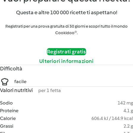
Questa e altre 100 000 ricette ti aspettano!
Registrati per una prova gratuita di 30 giorni e scopri tutto il mondo
Cookidoo®.
Registrati gratis
Ulteriori informazioni
Difficoltà
facile
Valori nutritivi
per 1 fetta
Sodio
142 mg
Proteine
4.1 g
Calorie
606.4 kJ / 144.9 kcal
Grassi
2.2 g