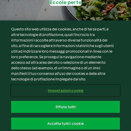
Eccole per te
Questo sito web utilizza dei cookies, anche di terze parti, e
altre tecnologie di profilazione, quali l’incrocio tra
informazioni raccolte attraverso diverse funzionalità del
sito, al fine di raccogliere informazioni statistiche sugli utenti
© Copyright 2026
utili ad indirizzare loro messaggi promozionali in linea con le
loro preferenze. Se prosegui la navigazione mediante
Termini del servizio
accesso ad altra area del sito o selezione di un elemento
Informativa sulla privacy
dello stesso (ad esempio, di un'immagine o di un link)
Avvertenze generali
manifesti il tuo consenso all'uso dei cookies e delle altre
tecnologie di profilazione impiegate dal sito.
Note legali
Cookie
Impostazioni cookie
Contenuto del rapporto
Recesso dal contratto
Rifiuta tutti
Dichiarazione di accessibilità
Italiano
Accetta tutti i cookie