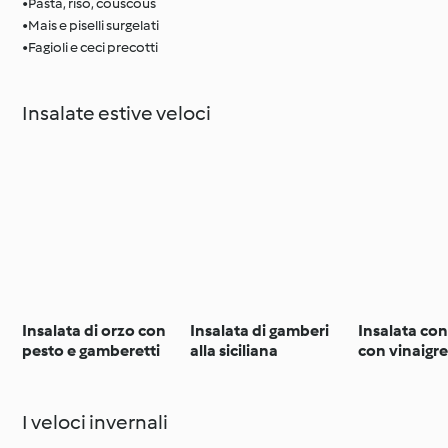
•Pasta, riso, couscous
•Mais e piselli surgelati
•Fagioli e ceci precotti
Insalate estive veloci
Insalata di orzo con
Insalata di gamberi
Insalata co
pesto e gamberetti
alla siciliana
con vinaigre
mirtilli
I veloci invernali