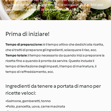
ispirare dai nostri suggerimenti e scopri nuovi piatti per
la settimana, pronti in un batter d’occhio!
Il giro del mondo con
Impara con
Cookidoo®
Cookidoo®
Prima di iniziare!
Tempo di preparazione:
è il tempo attivo che dedichi alla ricetta,
che si tratti di preparare gli ingredienti, sciacquare il riso, ecc.
Tempo totale:
il tempo necessario da quando inizi a preparare la
ricetta fino a quando è pronta da servire. Questo include il
tempo di lievitazione degli impasti, il tempo di marinatura, il
tempo di raffreddamento, ecc.
Ingredienti da tenere a portata di mano per
ricette veloci:
•Salmone, gamberetti, tonno
•Pollo, pancetta, uova, carne macinata