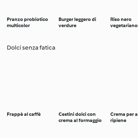
Pranzo probiotico
Burger leggero di
Riso nero
multicolor
verdure
vegetariano
Dolci senza fatica
Frappè al caffè
Cestini dolci con
Crema per a
crema al formaggio
ripiene