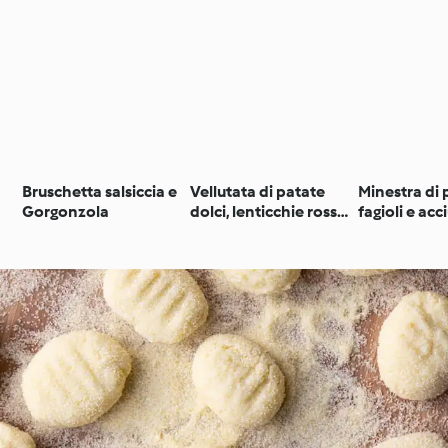
Bruschetta salsiccia e
Vellutata di patate
Minestra di 
Gorgonzola
dolci, lenticchie rosse
fagioli e ac
e latte di cocco