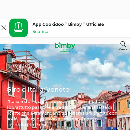
App Cookidoo ® Bimby ® Ufficiale
Scarica
Menu
Cerca
Giro d'Italia: Veneto
L'Italia è storia, cultura e paesaggi mozzafiato ma
soprattutto passione e tradizione culinaria fatta di
ricette che si tramandano da generazioni. Partite con
noi in un viaggio gustoso attraverso il nostro
straordinario Paese.