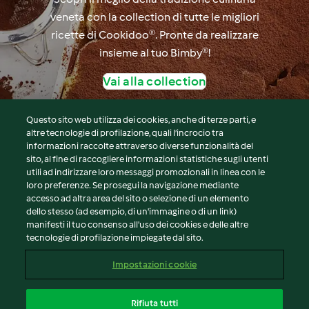
veneta con la collection di tutte le migliori
ricette di Cookidoo®. Pronte da realizzare
insieme al tuo Bimby®!
Vai alla collection
Questo sito web utilizza dei cookies, anche di terze parti, e
altre tecnologie di profilazione, quali l’incrocio tra
informazioni raccolte attraverso diverse funzionalità del
sito, al fine di raccogliere informazioni statistiche sugli utenti
© Copyright 2026
utili ad indirizzare loro messaggi promozionali in linea con le
loro preferenze. Se prosegui la navigazione mediante
Termini del servizio
accesso ad altra area del sito o selezione di un elemento
Informativa sulla privacy
dello stesso (ad esempio, di un'immagine o di un link)
Avvertenze generali
manifesti il tuo consenso all'uso dei cookies e delle altre
tecnologie di profilazione impiegate dal sito.
Note legali
Cookie
Impostazioni cookie
Contenuto del rapporto
Recesso dal contratto
Rifiuta tutti