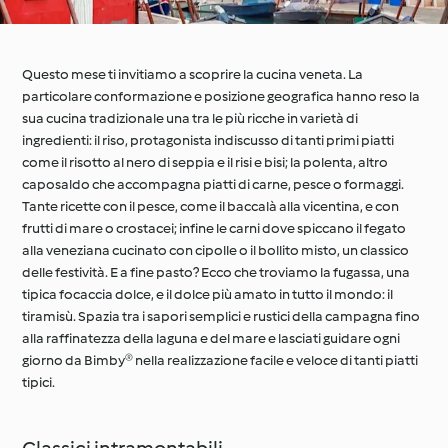
Questo mese ti invitiamo a scoprire la cucina veneta. La
particolare conformazione e posizione geografica hanno reso la
sua cucina tradizionale una tra le più ricche in varietà di
ingredienti: il riso, protagonista indiscusso di tanti primi piatti
come il risotto al nero di seppia e il risi e bisi; la polenta, altro
caposaldo che accompagna piatti di carne, pesce o formaggi.
Tante ricette con il pesce, come il baccalà alla vicentina, e con
frutti di mare o crostacei; infine le carni dove spiccano il fegato
alla veneziana cucinato con cipolle o il bollito misto, un classico
delle festività. E a fine pasto? Ecco che troviamo la fugassa, una
tipica focaccia dolce, e il dolce più amato in tutto il mondo: il
tiramisù. Spazia tra i sapori semplici e rustici della campagna fino
alla raffinatezza della laguna e del mare e lasciati guidare ogni
giorno da Bimby® nella realizzazione facile e veloce di tanti piatti
tipici.