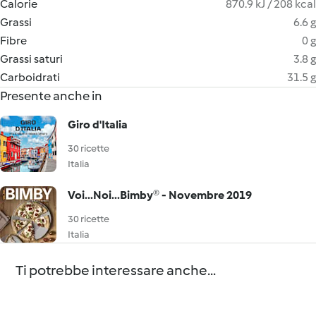
Calorie
870.9 kJ / 208 kcal
Grassi
6.6 g
Fibre
0 g
Grassi saturi
3.8 g
Carboidrati
31.5 g
Presente anche in
Giro d'Italia
30 ricette
Italia
Voi...Noi...Bimby® - Novembre 2019
30 ricette
Italia
Ti potrebbe interessare anche...