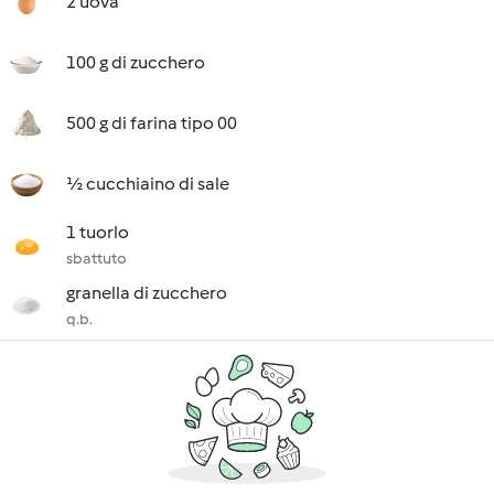
2 uova
100 g di zucchero
500 g di farina tipo 00
½ cucchiaino di sale
1 tuorlo
sbattuto
granella di zucchero
q.b.