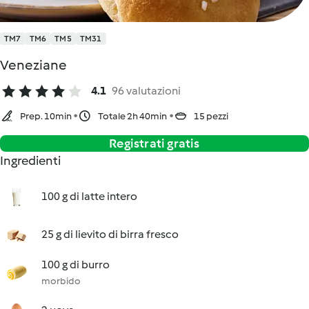
TM7
TM6
TM5
TM31
Veneziane
4.1
96 valutazioni
Prep. 10min
Totale 2h 40min
15 pezzi
Registrati gratis
Ingredienti
100 g di latte intero
25 g di lievito di birra fresco
100 g di burro
morbido