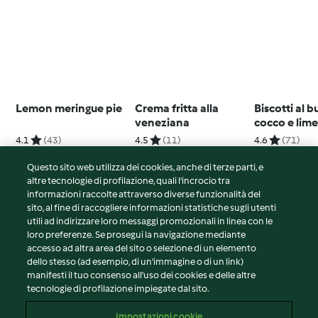
Lemon meringue pie
Crema fritta alla
Biscotti al b
veneziana
cocco e lim
4.1
(43)
4.5
(11)
4.6
(71)
Questo sito web utilizza dei cookies, anche di terze parti, e
altre tecnologie di profilazione, quali l’incrocio tra
informazioni raccolte attraverso diverse funzionalità del
sito, al fine di raccogliere informazioni statistiche sugli utenti
© Copyright 2026
utili ad indirizzare loro messaggi promozionali in linea con le
loro preferenze. Se prosegui la navigazione mediante
Termini del servizio
accesso ad altra area del sito o selezione di un elemento
Informativa sulla privacy
dello stesso (ad esempio, di un'immagine o di un link)
Avvertenze generali
manifesti il tuo consenso all'uso dei cookies e delle altre
tecnologie di profilazione impiegate dal sito.
Note legali
Cookie
Impostazioni cookie