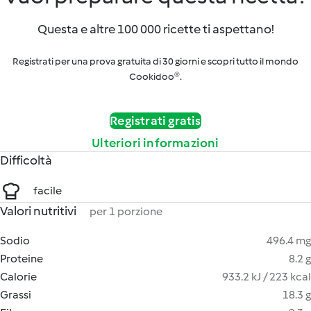
Questa e altre 100 000 ricette ti aspettano!
Registrati per una prova gratuita di 30 giorni e scopri tutto il mondo
Cookidoo®.
Registrati gratis
Ulteriori informazioni
Difficoltà
facile
Valori nutritivi
per 1 porzione
Sodio
496.4 mg
Proteine
8.2 g
Calorie
933.2 kJ / 223 kcal
Grassi
18.3 g