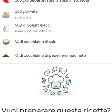
100 g di peperoni rossi arrostiti in scatola
150 g di Feta
sbriciolata
50 g di yogurt greco
bianco, non dolcificato
¼ di cucchiaino di sale
¼ di cucchiaino di pepe nero macinato
Vuoi preparare questa ricetta?