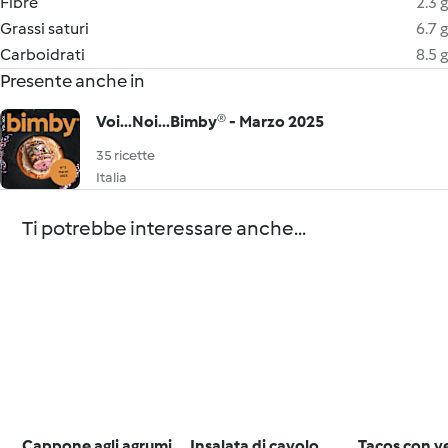
Fibre
2.3 g
Grassi saturi
6.7 g
Carboidrati
8.5 g
Presente anche in
Voi...Noi...Bimby® - Marzo 2025
35 ricette
Italia
Ti potrebbe interessare anche...
Cappone agli agrumi
Insalata di cavolo
Tacos con v