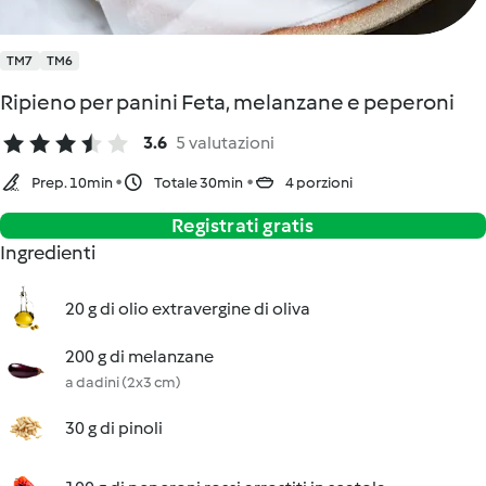
TM7
TM6
Ripieno per panini Feta, melanzane e peperoni
3.6
5 valutazioni
Prep. 10min
Totale 30min
4 porzioni
Registrati gratis
Ingredienti
20 g di olio extravergine di oliva
200 g di melanzane
a dadini (2x3 cm)
30 g di pinoli