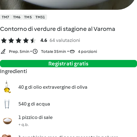
TM7
TM6
TM5
TM31
Contorno di verdure di stagione al Varoma
4.6
64 valutazioni
Prep. 5min
Totale 35min
4 porzioni
Registrati gratis
Ingredienti
40 g di olio extravergine di oliva
540 g di acqua
1 pizzico di sale
+ q.b.