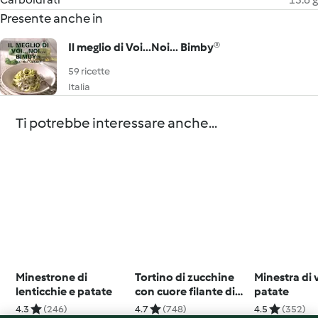
Presente anche in
Il meglio di Voi...Noi... Bimby®
59 ricette
Italia
Ti potrebbe interessare anche...
Minestrone di
Tortino di zucchine
Minestra di 
lenticchie e patate
con cuore filante di
patate
Gorgonzola
4.3
(246)
4.7
(748)
4.5
(352)