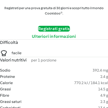
Registrati per una prova gratuita di 30 giorni e scopri tutto il mondo
Cookidoo®.
Registrati gratis
Ulteriori informazioni
Difficoltà
facile
Valori nutritivi
per 1 porzione
Sodio
392.4 mg
Proteine
2.4 g
Calorie
770.2 kJ / 184.1 kcal
Grassi
14.5 g
Fibre
4.9 g
Grassi saturi
2.3 g
Carboidrati
13.6 g