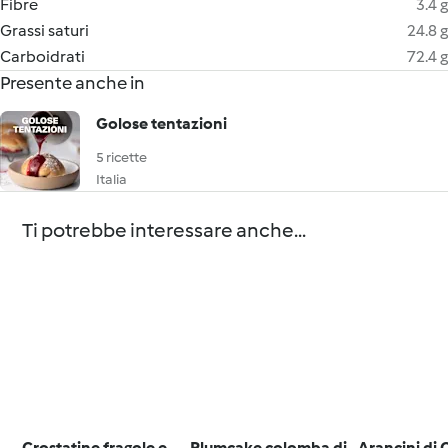
Fibre
3.4 g
Grassi saturi
24.8 g
Carboidrati
72.4 g
Presente anche in
Golose tentazioni
5 ricette
Italia
Ti potrebbe interessare anche...
Crostatine fragole e
Plumcake colomba di
Arancini di