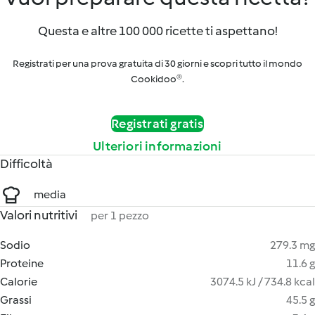
Questa e altre 100 000 ricette ti aspettano!
Registrati per una prova gratuita di 30 giorni e scopri tutto il mondo
Cookidoo®.
Registrati gratis
Ulteriori informazioni
Difficoltà
media
Valori nutritivi
per 1 pezzo
Sodio
279.3 mg
Proteine
11.6 g
Calorie
3074.5 kJ / 734.8 kcal
Grassi
45.5 g