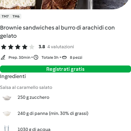
TM7
TM6
Brownie sandwiches al burro di arachidi con
gelato
3.8
4 valutazioni
Prep. 30min
Totale 3h
8 pezzi
Registrati gratis
Ingredienti
Salsa al caramello salato
250 g zucchero
240 g di panna (min. 30% di grassi)
1030 g di acqua