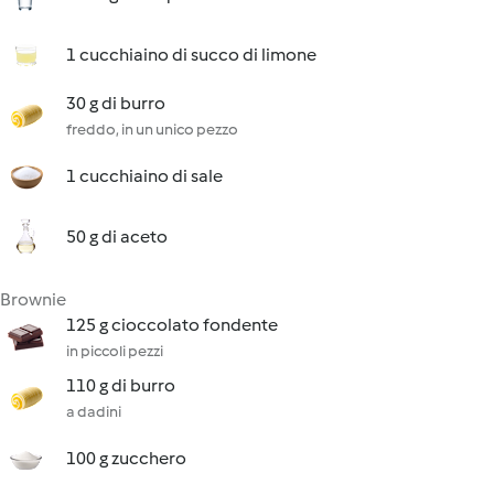
1 cucchiaino di succo di limone
30 g di burro
freddo, in un unico pezzo
1 cucchiaino di sale
50 g di aceto
Brownie
125 g cioccolato fondente
in piccoli pezzi
110 g di burro
a dadini
100 g zucchero