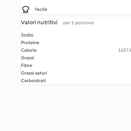
facile
Valori nutritivi
per 1 porzione
Sodio
Proteine
Calorie
1427.8
Grassi
Fibre
Grassi saturi
Carboidrati