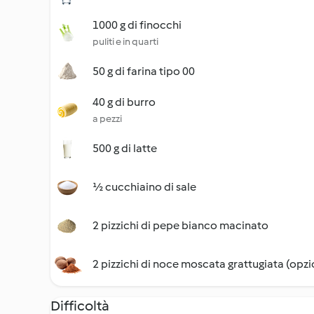
1000 g di finocchi
puliti e in quarti
50 g di farina tipo 00
40 g di burro
a pezzi
500 g di latte
½ cucchiaino di sale
2 pizzichi di pepe bianco macinato
2 pizzichi di noce moscata grattugiata (opzi
Difficoltà