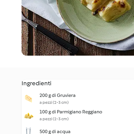
Ingredienti
200 g di Gruviera
a pezzi (2-3 cm)
100 g di Parmigiano Reggiano
a pezzi (2-3 cm)
500 g di acqua