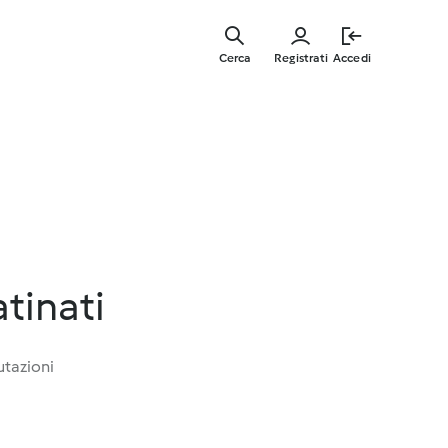
Vai
al
Cerca
Registrati
Accedi
contenut
principal
atinati
utazioni