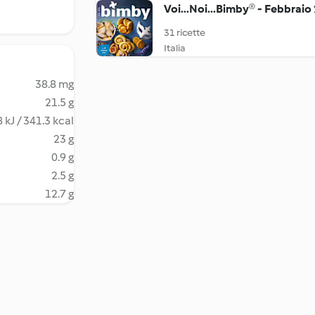
Voi...Noi...Bimby® - Febbraio
31 ricette
Italia
38.8 mg
21.5 g
 kJ / 341.3 kcal
23 g
0.9 g
2.5 g
12.7 g