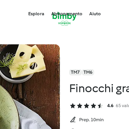
Esplora
Abbonamento
Aiuto
TM7
TM6
Finocchi gr
4.6
65 val
Prep. 10min