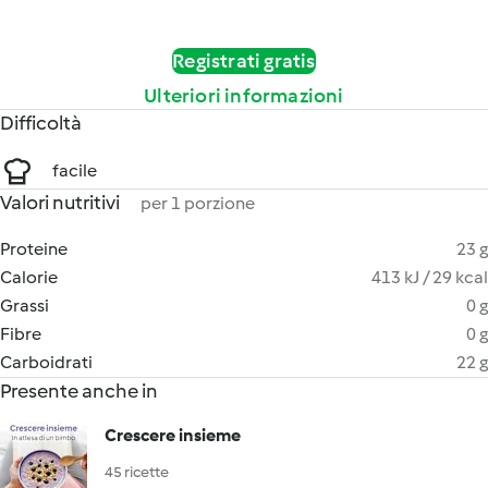
Registrati gratis
Ulteriori informazioni
Difficoltà
facile
Valori nutritivi
per 1 porzione
Proteine
23 g
Calorie
413 kJ / 29 kcal
Grassi
0 g
Fibre
0 g
Carboidrati
22 g
Presente anche in
Crescere insieme
45 ricette