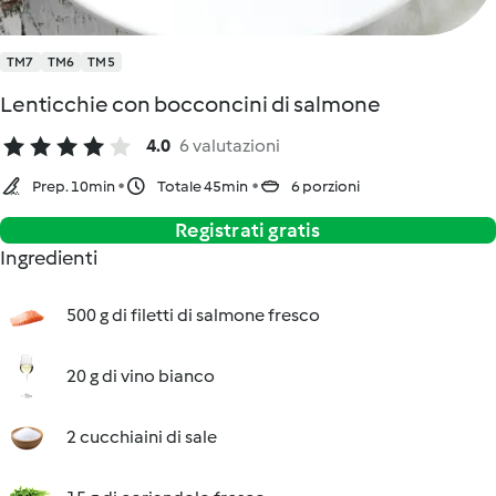
TM7
TM6
TM5
Lenticchie con bocconcini di salmone
4.0
6 valutazioni
Prep. 10min
Totale 45min
6 porzioni
Registrati gratis
Ingredienti
500 g di filetti di salmone fresco
20 g di vino bianco
2 cucchiaini di sale