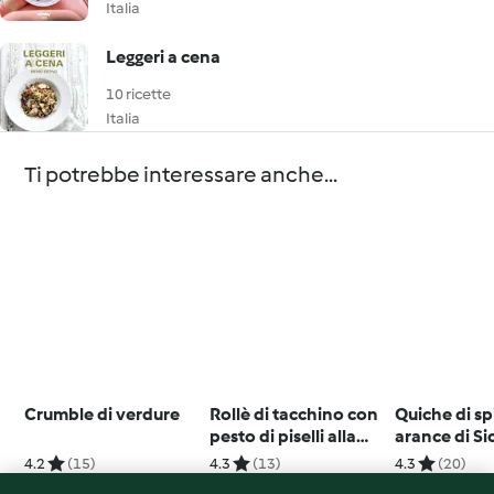
Italia
Leggeri a cena
10 ricette
Italia
Ti potrebbe interessare anche...
Crumble di verdure
Rollè di tacchino con
Quiche di sp
pesto di piselli alla
arance di Sic
menta
4.2
(15)
4.3
(13)
4.3
(20)